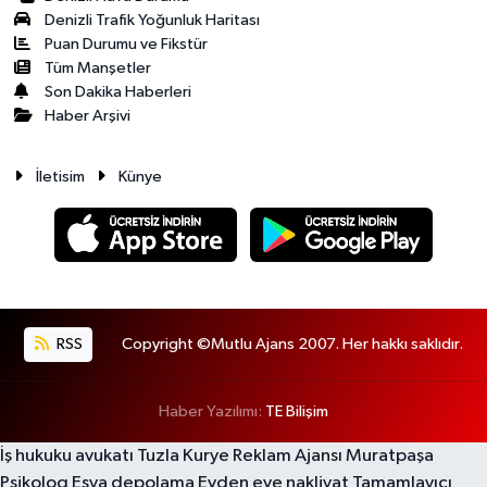
Denizli Trafik Yoğunluk Haritası
Puan Durumu ve Fikstür
Tüm Manşetler
Son Dakika Haberleri
Haber Arşivi
İletisim
Künye
RSS
Copyright ©Mutlu Ajans 2007. Her hakkı saklıdır.
Haber Yazılımı:
TE Bilişim
İş hukuku avukatı
Tuzla Kurye
Reklam Ajansı
Muratpaşa
Psikolog
Eşya depolama
Evden eve nakliyat
Tamamlayıcı