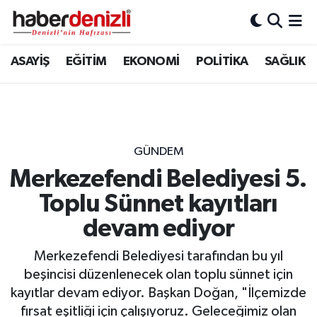
Denizli Nöbetçi Eczaneler
ASAYİŞ
EĞİTİM
EKONOMİ
POLİTİKA
SAĞLIK
Denizli Hava Durumu
Denizli Trafik Yoğunluk Haritası
GÜNDEM
Puan Durumu ve Fikstür
Merkezefendi Belediyesi 5.
Toplu Sünnet kayıtları
Tüm Manşetler
devam ediyor
Son Dakika Haberleri
Merkezefendi Belediyesi tarafından bu yıl
Haber Arşivi
beşincisi düzenlenecek olan toplu sünnet için
kayıtlar devam ediyor. Başkan Doğan, "İlçemizde
fırsat eşitliği için çalışıyoruz. Geleceğimiz olan