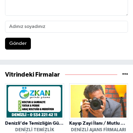
Gönder
Vitrindeki Firmalar
Denizli’de Temizliğin Güvenilir Adresi: Özkan Yerinde Yıkama
Kayıp Zayi İlanı / Mutlu Ajans / Denizli
DENIZLI TEMIZLIK
DENIZLI AJANS FIRMALARI