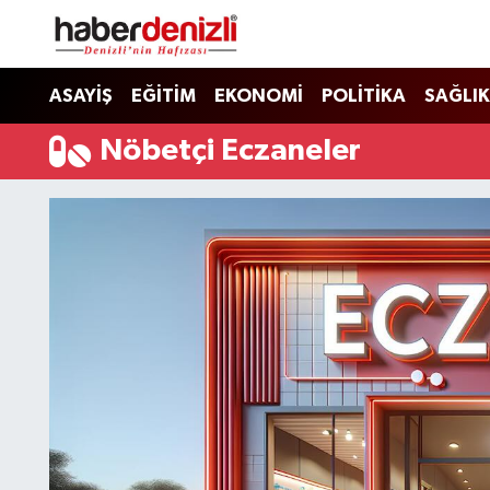
Denizli Nöbetçi Eczaneler
ASAYİŞ
EĞİTİM
EKONOMİ
POLİTİKA
SAĞLIK
Denizli Hava Durumu
Nöbetçi Eczaneler
Denizli Trafik Yoğunluk Haritası
Puan Durumu ve Fikstür
Tüm Manşetler
Son Dakika Haberleri
Haber Arşivi