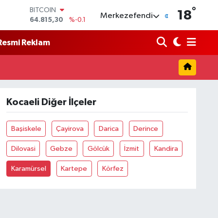
°
BITCOIN
18
Merkezefendi
64.815,30
%-0.1
DOLAR
47,7436
%0.18
Resmi Reklam
EURO
55,2510
%0.32
STERLİN
64,4811
%0.38
GRAM ALTIN
6660.55
%0
Kocaeli Diğer İlçeler
BİST100
13.779
%-14
Başiskele
Çayirova
Darica
Derince
Dilovasi
Gebze
Gölcük
İzmit
Kandira
Karamürsel
Kartepe
Körfez