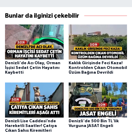
Bunlar da ilginizi çekebilir
Denizli'de Acı Olay, Orman
Kaklık Girişinde Feci Kaza!
İşçisi Sedat Çetin Hayatını
Kontrolden Çıkan Otomobil
Kaybetti
Üzüm Bağına Devrildi
Denizli Lise Caddesi’nde
Denizli'de 500 Bin TL'lik
Hareketli Saatler! Çatıya
Vurguna JASAT Engeli
Çıkan Şahıs Kiremitleri