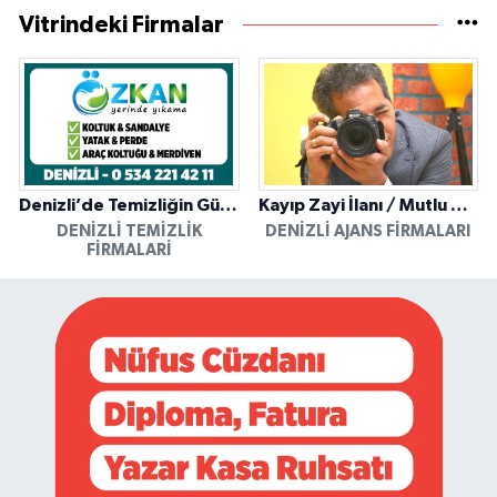
Vitrindeki Firmalar
Denizli’de Temizliğin Güvenilir Adresi: Özkan Yerinde Yıkama
Kayıp Zayi İlanı / Mutlu Ajans / Denizli
DENIZLI TEMIZLIK
DENIZLI AJANS FIRMALARI
FIRMALARI