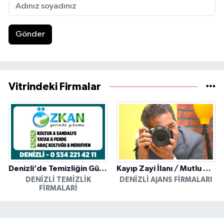
Gönder
Vitrindeki Firmalar
Denizli’de Temizliğin Güvenilir Adresi: Özkan Yerinde Yıkama
Kayıp Zayi İlanı / Mutlu Ajans / Denizli
DENIZLI TEMIZLIK
DENIZLI AJANS FIRMALARI
FIRMALARI