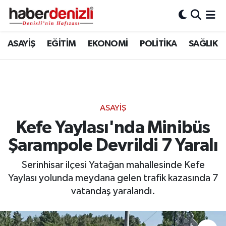
Denizli Nöbetçi Eczaneler
ASAYİŞ
EĞİTİM
EKONOMİ
POLİTİKA
SAĞLIK
Denizli Hava Durumu
Denizli Trafik Yoğunluk Haritası
ASAYİŞ
Puan Durumu ve Fikstür
Kefe Yaylası'nda Minibüs
Şarampole Devrildi 7 Yaralı
Tüm Manşetler
Serinhisar ilçesi Yatağan mahallesinde Kefe
Son Dakika Haberleri
Yaylası yolunda meydana gelen trafik kazasında 7
vatandaş yaralandı.
Haber Arşivi