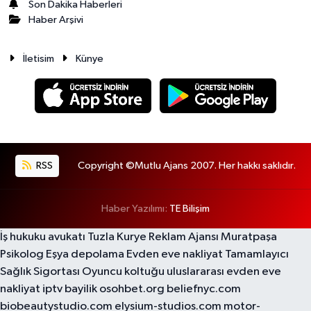
Son Dakika Haberleri
Haber Arşivi
İletisim
Künye
RSS
Copyright ©Mutlu Ajans 2007. Her hakkı saklıdır.
Haber Yazılımı:
TE Bilişim
İş hukuku avukatı
Tuzla Kurye
Reklam Ajansı
Muratpaşa
Psikolog
Eşya depolama
Evden eve nakliyat
Tamamlayıcı
Sağlık Sigortası
Oyuncu koltuğu
uluslararası evden eve
nakliyat
iptv bayilik
osohbet.org
beliefnyc.com
biobeautystudio.com
elysium-studios.com
motor-