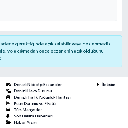
 sadece gerektiğinde açık kalabilir veya beklenmedik
nle, yola çıkmadan önce eczanenin açık olduğunu
.
Denizli Nöbetçi Eczaneler
İletisim
Denizli Hava Durumu
Denizli Trafik Yoğunluk Haritası
Puan Durumu ve Fikstür
Tüm Manşetler
Son Dakika Haberleri
Haber Arşivi