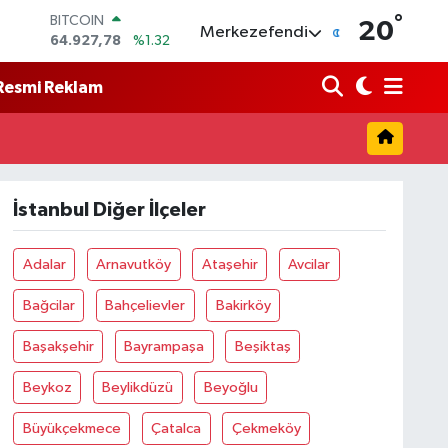
°
BITCOIN
20
Merkezefendi
64.927,78
%1.32
DOLAR
47,5894
%0.08
Resmi Reklam
EURO
55,0398
%-0.02
STERLİN
64,1581
%0.16
GRAM ALTIN
6527.85
%0.54
İstanbul Diğer İlçeler
BİST100
13.703
%11
Adalar
Arnavutköy
Ataşehir
Avcilar
Bağcilar
Bahçelievler
Bakirköy
Başakşehir
Bayrampaşa
Beşiktaş
Beykoz
Beylikdüzü
Beyoğlu
Büyükçekmece
Çatalca
Çekmeköy