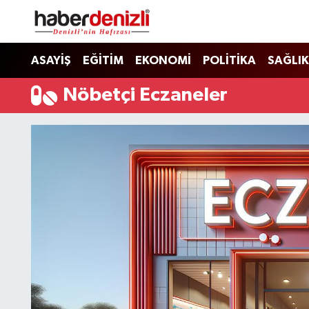
Denizli Nöbetçi Eczaneler
ASAYİŞ
EĞİTİM
EKONOMİ
POLİTİKA
SAĞLIK
Denizli Hava Durumu
Nöbetçi Eczaneler
Denizli Trafik Yoğunluk Haritası
Puan Durumu ve Fikstür
Tüm Manşetler
Son Dakika Haberleri
Haber Arşivi