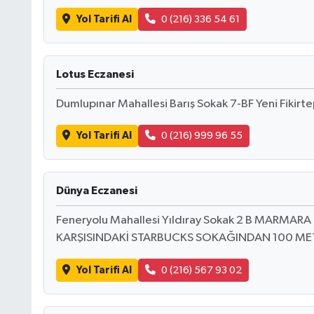
Yol Tarifi Al
0 (216) 336 54 61
Lotus Eczanesi
Dumlupınar Mahallesi Barış Sokak 7-BF Yeni Fikirte
Yol Tarifi Al
0 (216) 999 96 55
Dünya Eczanesi
Feneryolu Mahallesi Yıldıray Sokak 2 B MARM
KARŞISINDAKİ STARBUCKS SOKAĞINDAN 100 ME
Yol Tarifi Al
0 (216) 567 93 02