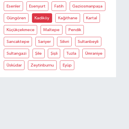
Esenler
Esenyurt
Fatih
Gaziosmanpaşa
Güngören
Kadiköy
Kağithane
Kartal
Küçükçekmece
Maltepe
Pendik
Sancaktepe
Sariyer
Silivri
Sultanbeyli
Sultangazi
Şile
Şişli
Tuzla
Ümraniye
Üsküdar
Zeytinburnu
Eyüp