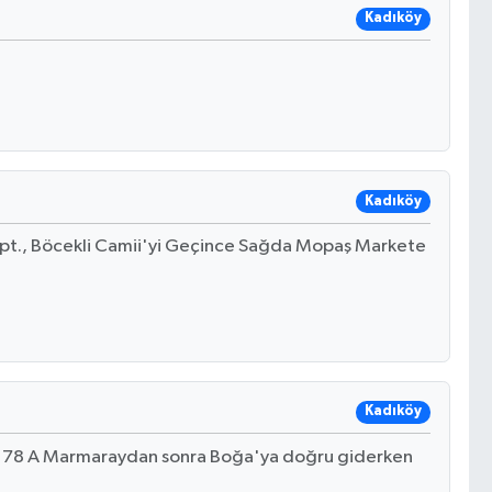
Kadıköy
Kadıköy
Apt., Böcekli Camii'yi Geçince Sağda Mopaş Markete
Kadıköy
178 A Marmaraydan sonra Boğa'ya doğru giderken