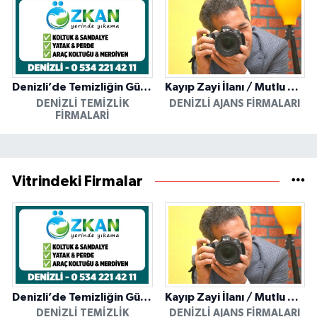
Denizli’de Temizliğin Güvenilir Adresi: Özkan Yerinde Yıkama
Kayıp Zayi İlanı / Mutlu Ajans / Denizli
DENIZLI TEMIZLIK
DENIZLI AJANS FIRMALARI
FIRMALARI
Vitrindeki Firmalar
Denizli’de Temizliğin Güvenilir Adresi: Özkan Yerinde Yıkama
Kayıp Zayi İlanı / Mutlu Ajans / Denizli
DENIZLI TEMIZLIK
DENIZLI AJANS FIRMALARI