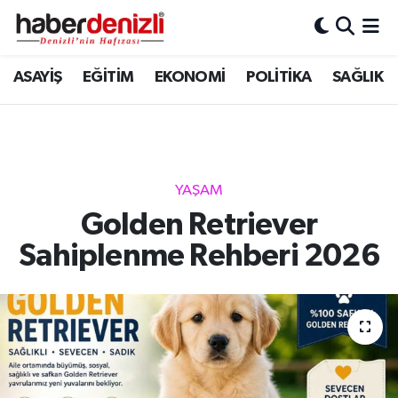
Denizli Nöbetçi Eczaneler
ASAYİŞ
EĞİTİM
EKONOMİ
POLİTİKA
SAĞLIK
Denizli Hava Durumu
Denizli Trafik Yoğunluk Haritası
YAŞAM
Puan Durumu ve Fikstür
Golden Retriever
Sahiplenme Rehberi 2026
Tüm Manşetler
Son Dakika Haberleri
Haber Arşivi