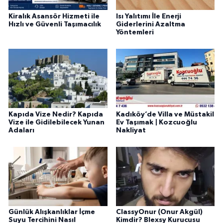
Kiralık Asansör Hizmeti ile
Isı Yalıtımı İle Enerji
Hızlı ve Güvenli Taşımacılık
Giderlerini Azaltma
Yöntemleri
Kapıda Vize Nedir? Kapıda
Kadıköy’de Villa ve Müstakil
Vize ile Gidilebilecek Yunan
Ev Taşımak | Kozcuoğlu
Adaları
Nakliyat
Günlük Alışkanlıklar İçme
ClassyOnur (Onur Akgül)
Suyu Tercihini Nasıl
Kimdir? Blexsy Kurucusu