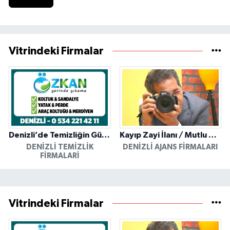
Vitrindeki Firmalar
Denizli’de Temizliğin Güvenilir Adresi: Özkan Yerinde Yıkama
Kayıp Zayi İlanı / Mutlu Ajans / Denizli
DENIZLI TEMIZLIK
DENIZLI AJANS FIRMALARI
FIRMALARI
Vitrindeki Firmalar