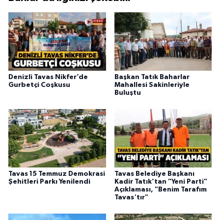
Denizli Tavas Nikfer’de
Başkan Tatık Baharlar
Gurbetçi Coşkusu
Mahallesi Sakinleriyle
Buluştu
Tavas 15 Temmuz Demokrasi
Tavas Belediye Başkanı
Şehitleri Parkı Yenilendi
Kadir Tatık’tan "Yeni Parti"
Açıklaması, "Benim Tarafım
Tavas'tır"