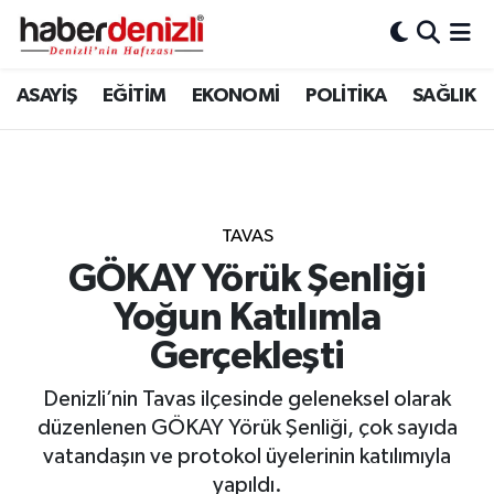
Denizli Nöbetçi Eczaneler
ASAYİŞ
EĞİTİM
EKONOMİ
POLİTİKA
SAĞLIK
Denizli Hava Durumu
Denizli Trafik Yoğunluk Haritası
TAVAS
Puan Durumu ve Fikstür
GÖKAY Yörük Şenliği
Yoğun Katılımla
Tüm Manşetler
Gerçekleşti
Son Dakika Haberleri
Denizli’nin Tavas ilçesinde geleneksel olarak
Haber Arşivi
düzenlenen GÖKAY Yörük Şenliği, çok sayıda
vatandaşın ve protokol üyelerinin katılımıyla
yapıldı.