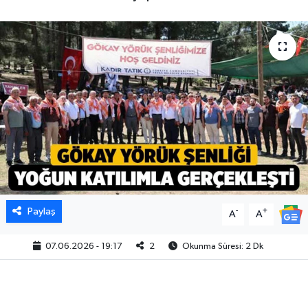
Paylaş
-
+
A
A
07.06.2026 - 19:17
2
Okunma Süresi: 2 Dk