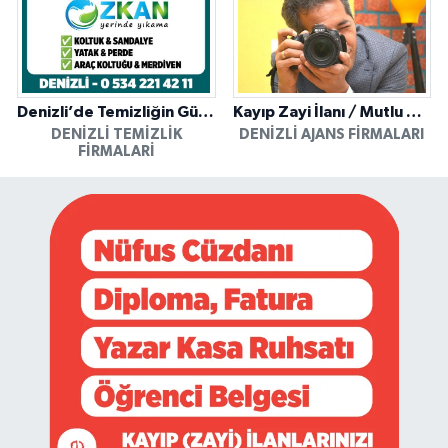
Denizli’de Temizliğin Güvenilir Adresi: Özkan Yerinde Yıkama
Kayıp Zayi İlanı / Mutlu Ajans / Denizli
DENIZLI TEMIZLIK
DENIZLI AJANS FIRMALARI
FIRMALARI