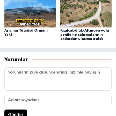
Arıcının Tütsüsü Ormanı
Kızılcabölük-Altınova yolu
Yaktı
yenileme çalışmalarının
ardından ulaşıma açıldı
Yorumlar
Gönder