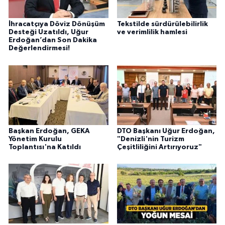
İhracatçıya Döviz Dönüşüm
Tekstilde sürdürülebilirlik
Desteği Uzatıldı, Uğur
ve verimlilik hamlesi
Erdoğan’dan Son Dakika
Değerlendirmesi!
Başkan Erdoğan, GEKA
DTO Başkanı Uğur Erdoğan,
Yönetim Kurulu
"Denizli'nin Turizm
Toplantısı'na Katıldı
Çeşitliliğini Artırıyoruz"