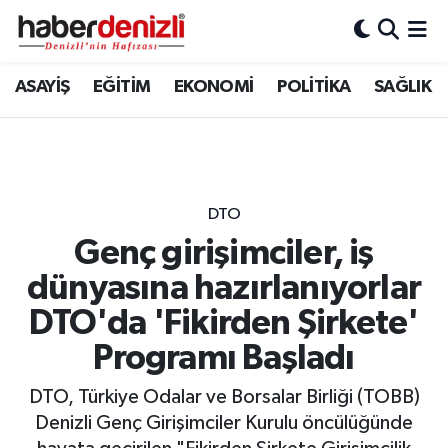
Denizli Nöbetçi Eczaneler
ASAYİŞ
EĞİTİM
EKONOMİ
POLİTİKA
SAĞLIK
Denizli Hava Durumu
Denizli Trafik Yoğunluk Haritası
DTO
Puan Durumu ve Fikstür
Genç girişimciler, iş
dünyasına hazırlanıyorlar
Tüm Manşetler
DTO'da 'Fikirden Şirkete'
Son Dakika Haberleri
Programı Başladı
Haber Arşivi
DTO, Türkiye Odalar ve Borsalar Birliği (TOBB)
Denizli Genç Girişimciler Kurulu öncülüğünde