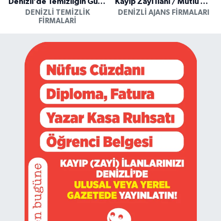
Denizli’de Temizliğin Güvenilir Adresi: Özkan Yerinde Yıkama
Kayıp Zayi İlanı / Mutlu Ajans / Denizli
DENIZLI TEMIZLIK
DENIZLI AJANS FIRMALARI
FIRMALARI