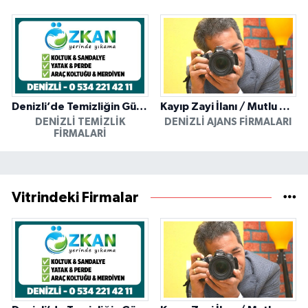
Denizli’de Temizliğin Güvenilir Adresi: Özkan Yerinde Yıkama
Kayıp Zayi İlanı / Mutlu Ajans / Denizli
DENIZLI TEMIZLIK
DENIZLI AJANS FIRMALARI
FIRMALARI
Vitrindeki Firmalar