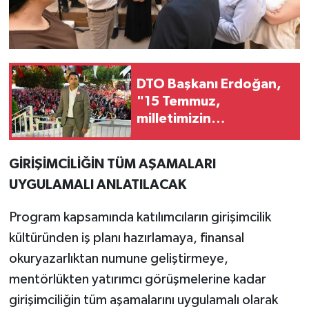
DTO Başkanı Erdoğan,
"15 Temmuz,
milletimizin
demokrasiye sahip
çıkmasının tarihidir"
GİRİŞİMCİLİĞİN TÜM AŞAMALARI
UYGULAMALI ANLATILACAK
Program kapsamında katılımcıların girişimcilik
kültüründen iş planı hazırlamaya, finansal
okuryazarlıktan numune geliştirmeye,
mentörlükten yatırımcı görüşmelerine kadar
girişimciliğin tüm aşamalarını uygulamalı olarak