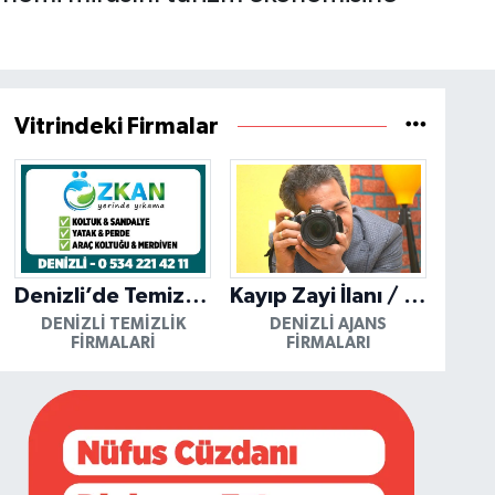
Vitrindeki Firmalar
Denizli’de Temizliğin Güvenilir Adresi: Özkan Yerinde Yıkama
Kayıp Zayi İlanı / Mutlu Ajans / Denizli
DENIZLI TEMIZLIK
DENIZLI AJANS
FIRMALARI
FIRMALARI