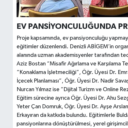
EV PANSİYONCULUĞUNDA PR
Proje kapsamında, ev pansiyonculuğu yapmayı 
eğitimler düzenlendi. Denizli ABİGEM’in orga
alanında uzman akademisyenler tarafından teor
Aziz Bostan “Misafir Ağırlama ve Karşılama Te
“Konaklama İşletmeciliği”, Öğr. Üyesi Dr. Emr
İçecek Planlaması”, Öğr. Üyesi Dr. Nadir Savaş
Nurcan Yılmaz ise “Dijital Turizm ve Online Rez
Eğitim sürecine ayrıca Öğr. Üyesi Dr. Ahu Sez
Yeter Çan Domruk, Öğr. Üyesi Dr. Ayşe Arslan
Erkayıran da katkıda bulundu. Eğitimlerle Bulda
pansiyonlarına dönüştürülmesi, yerel girişimcile