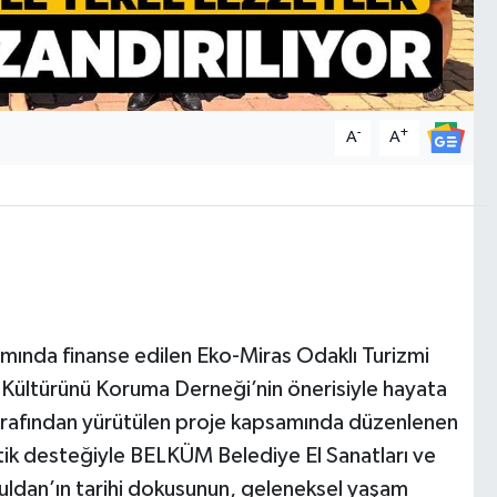
-
+
A
A
ında finanse edilen Eko-Miras Odaklı Turizmi
e Kültürünü Koruma Derneği’nin önerisiyle hayata
tarafından yürütülen proje kapsamında düzenlenen
stik desteğiyle BELKÜM Belediye El Sanatları ve
 Buldan’ın tarihi dokusunun, geleneksel yaşam