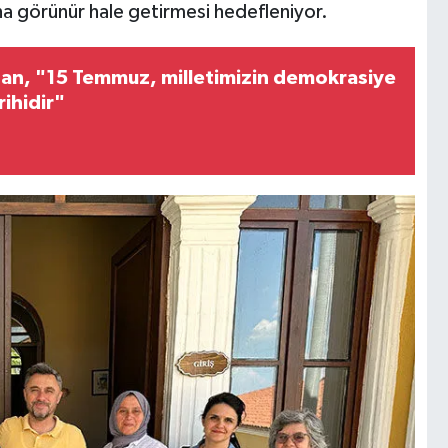
ha görünür hale getirmesi hedefleniyor.
an, "15 Temmuz, milletimizin demokrasiye
rihidir"