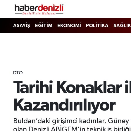
Denizli Nöbetçi Eczaneler
ASAYİŞ
EĞİTİM
EKONOMİ
POLİTİKA
SAĞLIK
Denizli Hava Durumu
Denizli Trafik Yoğunluk Haritası
Puan Durumu ve Fikstür
DTO
Tarihi Konaklar i
Tüm Manşetler
Son Dakika Haberleri
Kazandırılıyor
Haber Arşivi
Buldan’daki girişimci kadınlar, Güney 
olan Denizli ABİGEM’in teknik iş birliğ