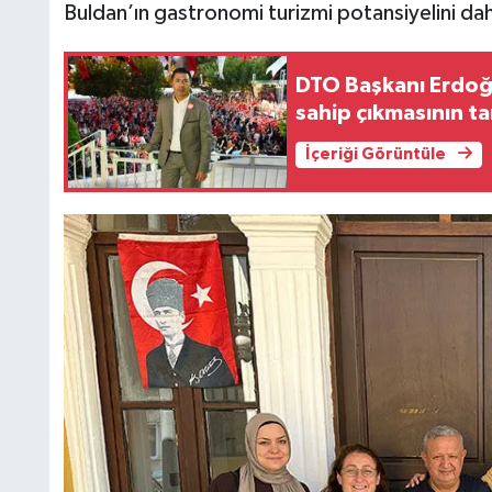
Buldan’ın gastronomi turizmi potansiyelini da
DTO Başkanı Erdoğ
sahip çıkmasının ta
İçeriği Görüntüle