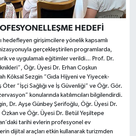
OFESYONELLEŞME HEDEFİ
hedefleyen girişimcilere yönelik kapsamlı
nizasyonuyla gerçekleştirilen programlarda,
ik ve uygulamalı eğitimler verildi… Prof. Dr.
knikleri”, Öğr. Üyesi Dr. Erhan Coşkun
ah Köksal Sezgin “Gıda Hijyeni ve Yiyecek-
 Öter “İşçi Sağlığı ve İş Güvenliği” ve Öğr. Gör.
ervasyon” konularında katılımcıları bilgilendirdi.
gin, Dr. Ayşe Günbey Şerifoğlu, Öğr. Üyesi Dr.
 Özkan ve Öğr. Üyesi Dr. Betül Yeşiltepe
n’daki tarihi evlerin profesyonel ev
rin dijital araçları etkin kullanarak turizmden