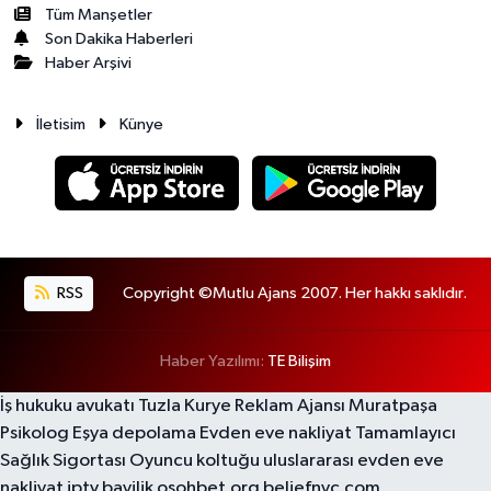
Tüm Manşetler
Son Dakika Haberleri
Haber Arşivi
İletisim
Künye
RSS
Copyright ©Mutlu Ajans 2007. Her hakkı saklıdır.
Haber Yazılımı:
TE Bilişim
İş hukuku avukatı
Tuzla Kurye
Reklam Ajansı
Muratpaşa
Psikolog
Eşya depolama
Evden eve nakliyat
Tamamlayıcı
Sağlık Sigortası
Oyuncu koltuğu
uluslararası evden eve
nakliyat
iptv bayilik
osohbet.org
beliefnyc.com