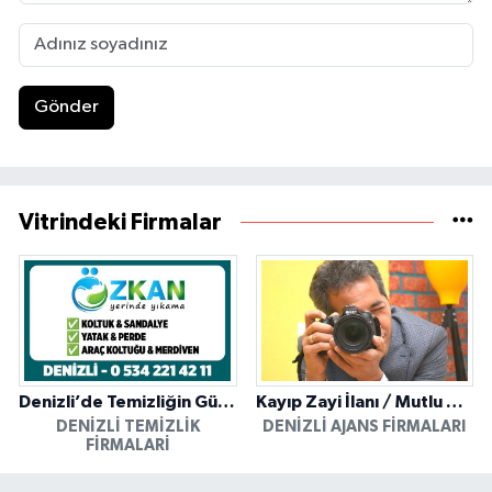
Gönder
Vitrindeki Firmalar
Denizli’de Temizliğin Güvenilir Adresi: Özkan Yerinde Yıkama
Kayıp Zayi İlanı / Mutlu Ajans / Denizli
DENIZLI TEMIZLIK
DENIZLI AJANS FIRMALARI
FIRMALARI