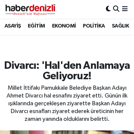
Denizli Nöbetçi Eczaneler
ASAYİŞ
EĞİTİM
EKONOMİ
POLİTİKA
SAĞLIK
Denizli Hava Durumu
Denizli Trafik Yoğunluk Haritası
Divarcı: 'Hal'den Anlamaya
Puan Durumu ve Fikstür
Geliyoruz!
Tüm Manşetler
Millet İttifakı Pamukkale Belediye Başkan Adayı
Ahmet Divarcı hal esnafını ziyaret etti. Günün ilk
Son Dakika Haberleri
ışıklarında gerçekleşen ziyarette Başkan Adayı
Divarcı esnafları ziyaret ederek üreticinin her
Haber Arşivi
zaman yanında olduklarını belirtti.