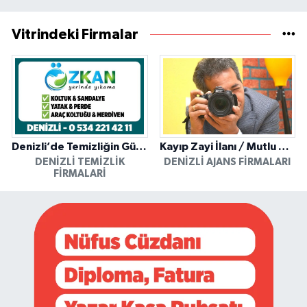
Vitrindeki Firmalar
Denizli’de Temizliğin Güvenilir Adresi: Özkan Yerinde Yıkama
Kayıp Zayi İlanı / Mutlu Ajans / Denizli
DENIZLI TEMIZLIK
DENIZLI AJANS FIRMALARI
FIRMALARI