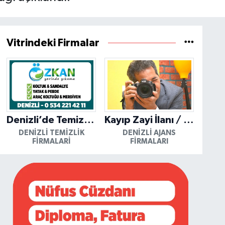
Vitrindeki Firmalar
Denizli’de Temizliğin Güvenilir Adresi: Özkan Yerinde Yıkama
Kayıp Zayi İlanı / Mutlu Ajans / Denizli
DENIZLI TEMIZLIK
DENIZLI AJANS
FIRMALARI
FIRMALARI