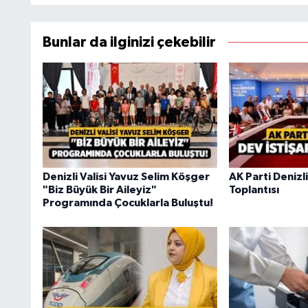
Bunlar da ilginizi çekebilir
Denizli Valisi Yavuz Selim Köşger
AK Parti Denizl
"Biz Büyük Bir Aileyiz"
Toplantısı
Programında Çocuklarla Buluştu!