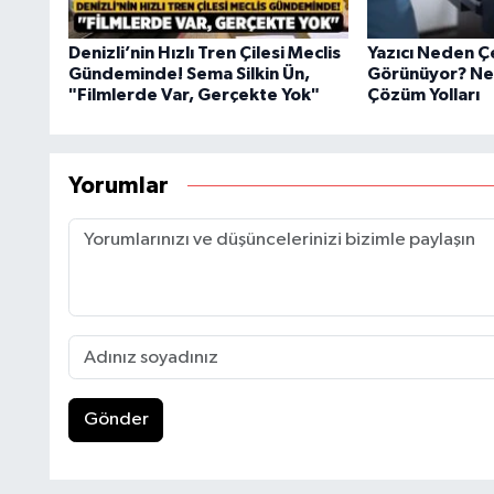
Denizli’nin Hızlı Tren Çilesi Meclis
Yazıcı Neden Ç
Gündeminde! Sema Silkin Ün,
Görünüyor? Ned
"Filmlerde Var, Gerçekte Yok"
Çözüm Yolları
Yorumlar
Gönder