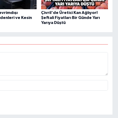
evrimdışı
Çivril'de Üretici Kan Ağlıyor!
enleri ve Kesin
Şeftali Fiyatları Bir Günde Yarı
Yarıya Düştü