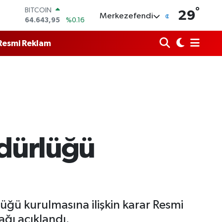
64.643,95
%0.16
°
DOLAR
29
Merkezefendi
47,6006
%0.06
EURO
55,0250
%0.02
Resmi Reklam
STERLİN
64,2398
%0.2
GRAM ALTIN
6500.87
%0.12
BİST100
13.799
%70
üdürlüğü
ğü kurulmasına ilişkin karar Resmi
ğı açıklandı.