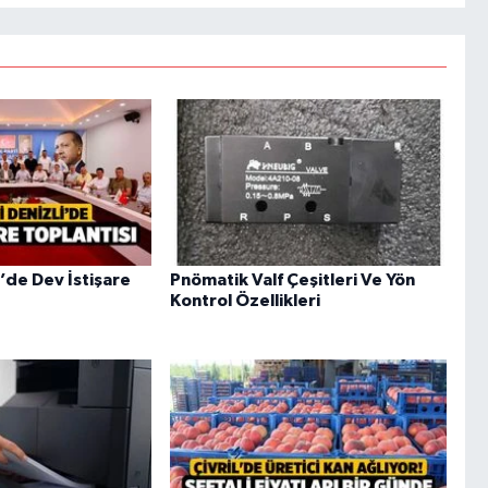
i’de Dev İstişare
Pnömatik Valf Çeşitleri Ve Yön
Kontrol Özellikleri