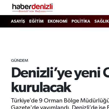
Denizli Nöbetçi Eczaneler
ASAYİŞ
EĞİTİM
EKONOMİ
POLİTİKA
SAĞLIK
Denizli Hava Durumu
Denizli Trafik Yoğunluk Haritası
Puan Durumu ve Fikstür
GÜNDEM
Denizli’ye yeni
Tüm Manşetler
Son Dakika Haberleri
kurulacak
Haber Arşivi
Türkiye’de 9 Orman Bölge Müdürlüğün
Gazete'de yayımlandı. Denizli’de ise