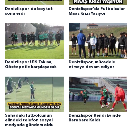
Denizlispor'da boykot
Denizlispor’da Futbolcular
sona erdi
Maaş Krizi Yaşıyor
Denizlispor U19 Takımı,
Denizlispor, mücadele
Göztepe ile karşılaşacak
etmeye devam ediyor
Sahadaki futbolcunun
Denizlispor Kendi Evinde
elindeki telefon sosyal
Berabere Kaldı
medyada gündem oldu