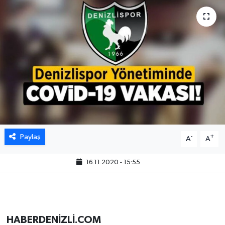
Paylaş
-
+
A
A
16.11.2020 - 15:55
HABERDENİZLİ.COM