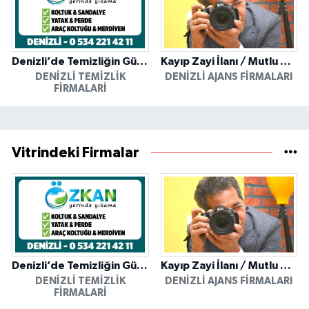
Denizli’de Temizliğin Güvenilir Adresi: Özkan Yerinde Yıkama
Kayıp Zayi İlanı / Mutlu Ajans / Denizli
DENIZLI TEMIZLIK
DENIZLI AJANS FIRMALARI
FIRMALARI
Vitrindeki Firmalar
Denizli’de Temizliğin Güvenilir Adresi: Özkan Yerinde Yıkama
Kayıp Zayi İlanı / Mutlu Ajans / Denizli
DENIZLI TEMIZLIK
DENIZLI AJANS FIRMALARI
FIRMALARI