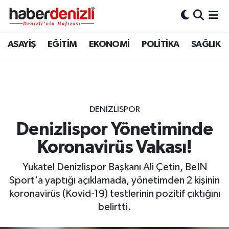
Denizli Nöbetçi Eczaneler
ASAYİŞ
EĞİTİM
EKONOMİ
POLİTİKA
SAĞLIK
Denizli Hava Durumu
Denizli Trafik Yoğunluk Haritası
DENİZLİSPOR
Puan Durumu ve Fikstür
Denizlispor Yönetiminde
Koronavirüs Vakası!
Tüm Manşetler
Yukatel Denizlispor Başkanı Ali Çetin, BeIN
Son Dakika Haberleri
Sport'a yaptığı açıklamada, yönetimden 2 kişinin
koronavirüs (Kovid-19) testlerinin pozitif çıktığını
Haber Arşivi
belirtti.