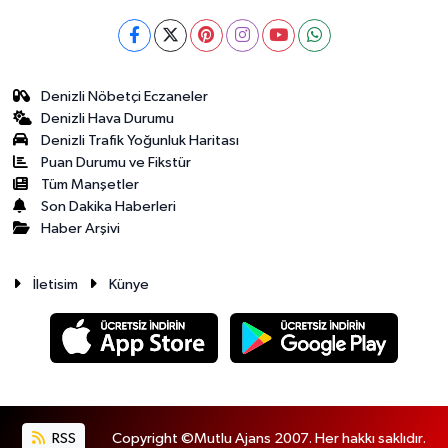
Denizli Nöbetçi Eczaneler
Denizli Hava Durumu
Denizli Trafik Yoğunluk Haritası
Puan Durumu ve Fikstür
Tüm Manşetler
Son Dakika Haberleri
Haber Arşivi
İletisim
Künye
RSS
Copyright ©Mutlu Ajans 2007. Her hakkı saklıdır.