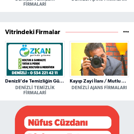
FIRMALARI
Vitrindeki Firmalar
Denizli’de Temizliğin Güvenilir Adresi: Özkan Yerinde Yıkama
Kayıp Zayi İlanı / Mutlu Ajans / Denizli
DENIZLI TEMIZLIK
DENIZLI AJANS FIRMALARI
FIRMALARI