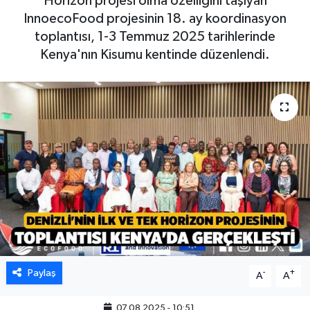
Horizon projesi olma özelliğini taşıyan
InnoecoFood projesinin 18. ay koordinasyon
toplantısı, 1-3 Temmuz 2025 tarihlerinde
Kenya'nın Kisumu kentinde düzenlendi.
Paylaş
-
+
A
A
07.08.2025 - 10:51