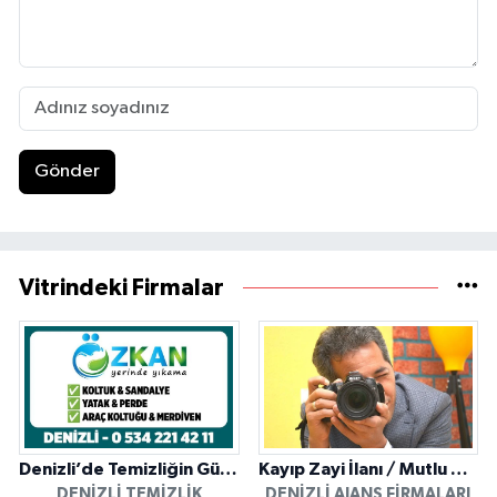
Gönder
Vitrindeki Firmalar
Denizli’de Temizliğin Güvenilir Adresi: Özkan Yerinde Yıkama
Kayıp Zayi İlanı / Mutlu Ajans / Denizli
DENIZLI TEMIZLIK
DENIZLI AJANS FIRMALARI