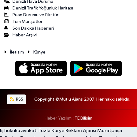
Denizli Hava Durumu
Denizli Trafik Yoğunluk Haritası
Puan Durumu ve Fikstür
Tüm Manşetler
Son Dakika Haberleri
Haber Arşivi
İletisim
Künye
RSS
Copyright ©Mutlu Ajans 2007. Her hakkı saklıdır.
Haber Yazılımı:
TE Bilişim
İş hukuku avukatı
Tuzla Kurye
Reklam Ajansı
Muratpaşa