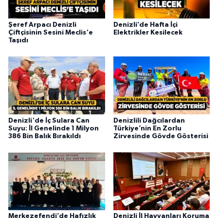
Şeref Arpacı Denizli
Denizli’de Hafta İçi
Çiftçisinin Sesini Meclis'e
Elektrikler Kesilecek
Taşıdı
Denizli'de İç Sulara Can
Denizlili Dağcılardan
Suyu: İl Genelinde 1 Milyon
Türkiye’nin En Zorlu
386 Bin Balık Bırakıldı
Zirvesinde Gövde Gösterisi
Merkezefendi’de Hafızlık
Denizli İl Hayvanları Koruma