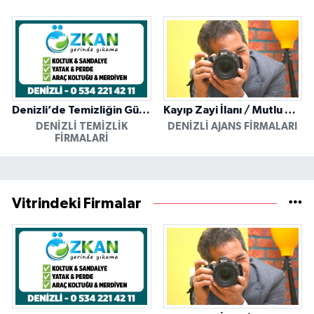
Denizli’de Temizliğin Güvenilir Adresi: Özkan Yerinde Yıkama
Kayıp Zayi İlanı / Mutlu Ajans / Denizli
DENIZLI TEMIZLIK
DENIZLI AJANS FIRMALARI
FIRMALARI
Vitrindeki Firmalar