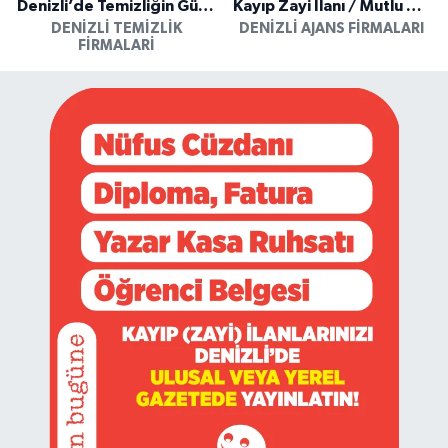
Denizli’de Temizliğin Güvenilir Adresi: Özkan Yerinde Yıkama
Kayıp Zayi İlanı / Mutlu Ajans / Denizli
DENIZLI TEMIZLIK
DENIZLI AJANS FIRMALARI
FIRMALARI