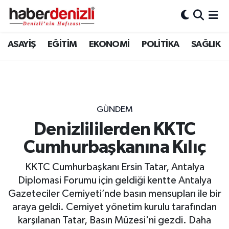
Denizli Nöbetçi Eczaneler
ASAYİŞ
EĞİTİM
EKONOMİ
POLİTİKA
SAĞLIK
Denizli Hava Durumu
Denizli Trafik Yoğunluk Haritası
GÜNDEM
Puan Durumu ve Fikstür
Denizlililerden KKTC
Cumhurbaşkanına Kılıç
Tüm Manşetler
KKTC Cumhurbaşkanı Ersin Tatar, Antalya
Son Dakika Haberleri
Diplomasi Forumu için geldiği kentte Antalya
Gazeteciler Cemiyeti’nde basın mensupları ile bir
Haber Arşivi
araya geldi. Cemiyet yönetim kurulu tarafından
karşılanan Tatar, Basın Müzesi'ni gezdi. Daha