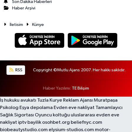
Son Dakika Haberleri
Haber Arşivi
İletisim
Künye
RSS
Copyright ©Mutlu Ajans 2007. Her hakkı saklıdır.
Haber Yazılımı:
TE Bilişim
İş hukuku avukatı
Tuzla Kurye
Reklam Ajansı
Muratpaşa
Psikolog
Eşya depolama
Evden eve nakliyat
Tamamlayıcı
Sağlık Sigortası
Oyuncu koltuğu
uluslararası evden eve
nakliyat
iptv bayilik
osohbet.org
beliefnyc.com
biobeautystudio.com
elysium-studios.com
motor-