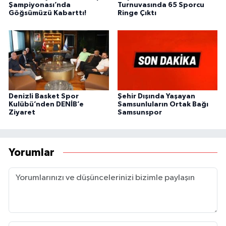
Şampiyonası’nda
Turnuvasında 65 Sporcu
Göğsümüzü Kabarttı!
Ringe Çıktı
Denizli Basket Spor
Şehir Dışında Yaşayan
Kulübü’nden DENİB’e
Samsunluların Ortak Bağı
Ziyaret
Samsunspor
Yorumlar