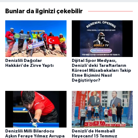
Bunlar da ilginizi çekebilir
Denizlili Dağcılar
Dijital Spor Medyası,
Hakkâri’de Zirve Yaptı
Denizli'deki Taraftarların
Küresel Müsabakaları Takip
Etme Biçimini Nasıl
Değiştiriyor?
Denizlili Milli Bilardocu
Denizli’de Hemsball
Aşkın Feraye Yılmaz Avrupa
Heyecanı! 15 Temmuz