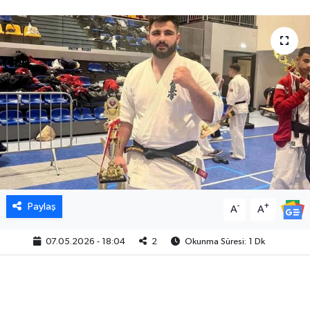
Paylaş
-
+
A
A
07.05.2026 - 18:04
2
Okunma Süresi: 1 Dk