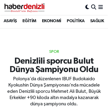
Denizli Nöbetçi Eczaneler
ASAYİŞ
EĞİTİM
EKONOMİ
POLİTİKA
SAĞLIK
Denizli Hava Durumu
Denizli Trafik Yoğunluk Haritası
SPOR
Puan Durumu ve Fikstür
Denizlili sporcu Bulut
Dünya Şampiyonu Oldu
Tüm Manşetler
Polonya’da düzenlenen IBUF Budokaido
Son Dakika Haberleri
Kyokushin Dünya Şampiyonası’nda mücadele
eden Denizlili sporcu Mehmet Ali Bulut, Büyük
Haber Arşivi
Erkekler +90 kiloda altın madalya kazanarak
dünya şampiyonu oldu.