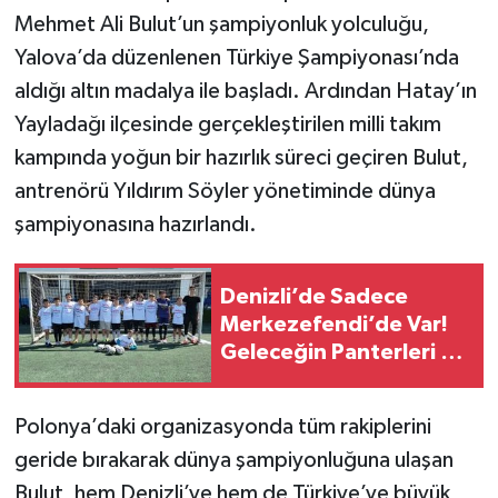
Mehmet Ali Bulut’un şampiyonluk yolculuğu,
Yalova’da düzenlenen Türkiye Şampiyonası’nda
aldığı altın madalya ile başladı. Ardından Hatay’ın
Yayladağı ilçesinde gerçekleştirilen milli takım
kampında yoğun bir hazırlık süreci geçiren Bulut,
antrenörü Yıldırım Söyler yönetiminde dünya
şampiyonasına hazırlandı.
Denizli’de Sadece
Merkezefendi’de Var!
Geleceğin Panterleri Bu
Kursta Yetişiyor
Polonya’daki organizasyonda tüm rakiplerini
geride bırakarak dünya şampiyonluğuna ulaşan
Bulut, hem Denizli’ye hem de Türkiye’ye büyük