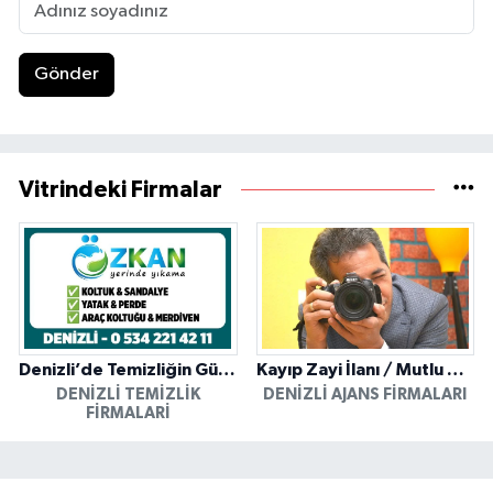
Gönder
Vitrindeki Firmalar
Denizli’de Temizliğin Güvenilir Adresi: Özkan Yerinde Yıkama
Kayıp Zayi İlanı / Mutlu Ajans / Denizli
DENIZLI TEMIZLIK
DENIZLI AJANS FIRMALARI
FIRMALARI