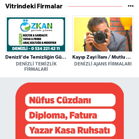
Vitrindeki Firmalar
Denizli’de Temizliğin Güvenilir Adresi: Özkan Yerinde Yıkama
Kayıp Zayi İlanı / Mutlu Ajans / Denizli
DENIZLI TEMIZLIK
DENIZLI AJANS FIRMALARI
FIRMALARI