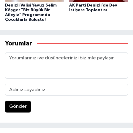
Denizli Valisi Yavuz Selim
AK Parti Denizli’de Dev
Köşger "Biz Büyük Bir
İstişare Toplantısı
Aileyiz" Programında
Çocuklarla Buluştu!
Yorumlar
Gönder