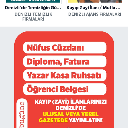
Denizli’de Temizliğin Güvenilir Adresi: Özkan Yerinde Yıkama
Kayıp Zayi İlanı / Mutlu Ajans / Denizli
DENIZLI TEMIZLIK
DENIZLI AJANS FIRMALARI
FIRMALARI