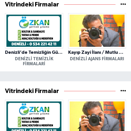
Vitrindeki Firmalar
Denizli’de Temizliğin Güvenilir Adresi: Özkan Yerinde Yıkama
Kayıp Zayi İlanı / Mutlu Ajans / Denizli
DENIZLI TEMIZLIK
DENIZLI AJANS FIRMALARI
FIRMALARI
Vitrindeki Firmalar