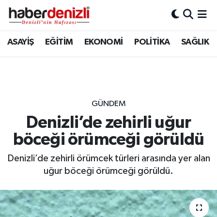
Denizli Nöbetçi Eczaneler
ASAYİŞ
EĞİTİM
EKONOMİ
POLİTİKA
SAĞLIK
Denizli Hava Durumu
Denizli Trafik Yoğunluk Haritası
GÜNDEM
Puan Durumu ve Fikstür
Denizli’de zehirli uğur
böceği örümceği görüldü
Tüm Manşetler
Denizli’de zehirli örümcek türleri arasında yer alan
Son Dakika Haberleri
uğur böceği örümceği görüldü.
Haber Arşivi