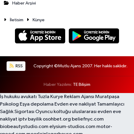
Haber Arşivi
İletisim
Künye
RSS
Copyright ©Mutlu Ajans 2007. Her hakkı saklıdır.
Haber Yazılımı:
TE Bilişim
İş hukuku avukatı
Tuzla Kurye
Reklam Ajansı
Muratpaşa
Psikolog
Eşya depolama
Evden eve nakliyat
Tamamlayıcı
Sağlık Sigortası
Oyuncu koltuğu
uluslararası evden eve
nakliyat
iptv bayilik
osohbet.org
beliefnyc.com
biobeautystudio.com
elysium-studios.com
motor-