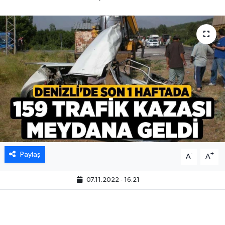
Paylaş
-
+
A
A
07.11.2022 - 16:21