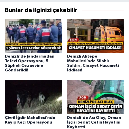
Bunlar da ilginizi çekebilir
Denizli'de Jandarmadan
Denizli Aktepe
Tefeci Operasyonu, 5
Mahallesi’nde Silahlı
Şüpheli Cezaevine
Saldırı, Cinayet Husumeti
Gönderildi!
İddiası!
Çivril İğdir Mahallesi’nde
Denizli'de Acı Olay, Orman
Kayıp Keçi Operasyonu
İşçisi Sedat Çetin Hayatını
Kaybetti