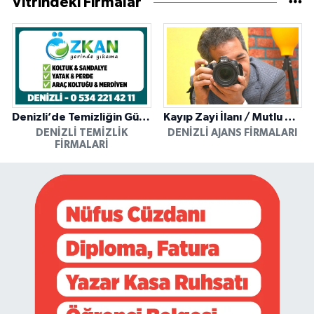
Vitrindeki Firmalar
Denizli’de Temizliğin Güvenilir Adresi: Özkan Yerinde Yıkama
Kayıp Zayi İlanı / Mutlu Ajans / Denizli
DENIZLI TEMIZLIK
DENIZLI AJANS FIRMALARI
FIRMALARI