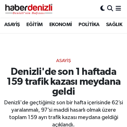
Denizli Nöbetçi Eczaneler
ASAYİŞ
EĞİTİM
EKONOMİ
POLİTİKA
SAĞLIK
Denizli Hava Durumu
Denizli Trafik Yoğunluk Haritası
ASAYİŞ
Puan Durumu ve Fikstür
Denizli'de son 1 haftada
159 trafik kazası meydana
Tüm Manşetler
geldi
Son Dakika Haberleri
Denizli'de geçtiğimiz son bir hafta içerisinde 62’si
Haber Arşivi
yaralanmalı, 97’si maddi hasarlı olmak üzere
toplam 159 ayrı trafik kazası meydana geldiği
açıklandı.