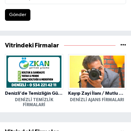
Gönder
Vitrindeki Firmalar
Denizli’de Temizliğin Güvenilir Adresi: Özkan Yerinde Yıkama
Kayıp Zayi İlanı / Mutlu Ajans / Denizli
DENIZLI TEMIZLIK
DENIZLI AJANS FIRMALARI
FIRMALARI