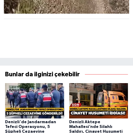
Bunlar da ilginizi çekebilir
Denizli'de Jandarmadan
Denizli Aktepe
Tefeci Operasyonu, 5
Mahallesi’nde Silahlı
Şüpheli Cezaevine
Saldırı, Cinayet Husumeti