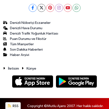
Denizli Nöbetçi Eczaneler
Denizli Hava Durumu
Denizli Trafik Yoğunluk Haritası
Puan Durumu ve Fikstür
Tüm Manşetler
Son Dakika Haberleri
Haber Arşivi
İletisim
Künye
RSS
Copyright ©Mutlu Ajans 2007. Her hakkı saklıdır.