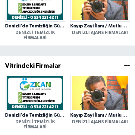
Denizli’de Temizliğin Güvenilir Adresi: Özkan Yerinde Yıkama
Kayıp Zayi İlanı / Mutlu Ajans / Denizli
DENIZLI TEMIZLIK
DENIZLI AJANS FIRMALARI
FIRMALARI
Vitrindeki Firmalar
Denizli’de Temizliğin Güvenilir Adresi: Özkan Yerinde Yıkama
Kayıp Zayi İlanı / Mutlu Ajans / Denizli
DENIZLI TEMIZLIK
DENIZLI AJANS FIRMALARI
FIRMALARI