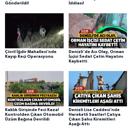
Gönderildi!
İddiası!
Çivril İğdir Mahallesi’nde
Denizli'de Acı Olay, Orman
Kayıp Keçi Operasyonu
İşçisi Sedat Çetin Hayatını
Kaybetti
Kaklık Girişinde Feci Kaza!
Denizli Lise Caddesi’nde
Kontrolden Çıkan Otomobil
Hareketli Saatler! Çatıya
Üzüm Bağına Devrildi
Çıkan Şahıs Kiremitleri
Aşağı Attı