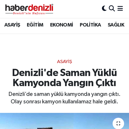
Denizli Nöbetçi Eczaneler
ASAYİŞ
EĞİTİM
EKONOMİ
POLİTİKA
SAĞLIK
Denizli Hava Durumu
Denizli Trafik Yoğunluk Haritası
ASAYİŞ
Puan Durumu ve Fikstür
Denizli'de Saman Yüklü
Kamyonda Yangın Çıktı
Tüm Manşetler
Denizli’de saman yüklü kamyonda yangın çıktı.
Son Dakika Haberleri
Olay sonrası kamyon kullanılamaz hale geldi.
Haber Arşivi