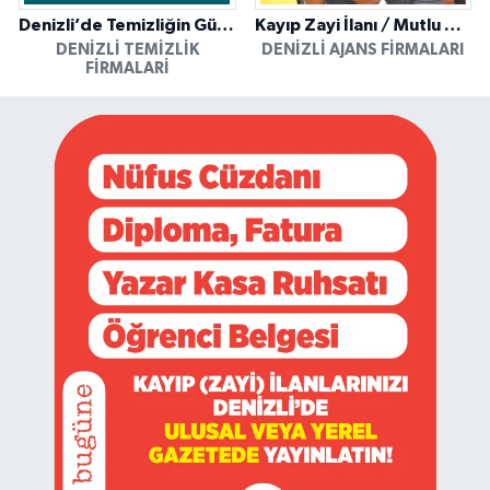
Denizli’de Temizliğin Güvenilir Adresi: Özkan Yerinde Yıkama
Kayıp Zayi İlanı / Mutlu Ajans / Denizli
DENIZLI TEMIZLIK
DENIZLI AJANS FIRMALARI
FIRMALARI