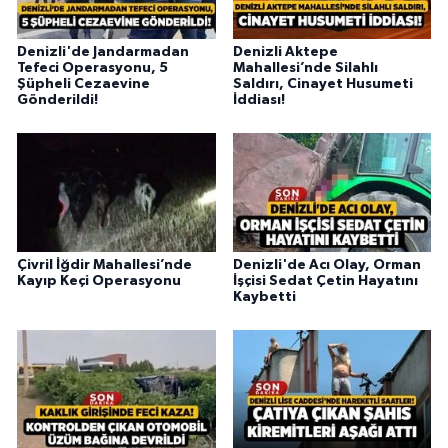
Denizli'de Jandarmadan
Denizli Aktepe
Tefeci Operasyonu, 5
Mahallesi’nde Silahlı
Şüpheli Cezaevine
Saldırı, Cinayet Husumeti
Gönderildi!
İddiası!
Çivril İğdir Mahallesi’nde
Denizli'de Acı Olay, Orman
Kayıp Keçi Operasyonu
İşçisi Sedat Çetin Hayatını
Kaybetti