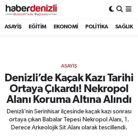
Denizli Nöbetçi Eczaneler
ASAYİŞ
EĞİTİM
EKONOMİ
POLİTİKA
SAĞLIK
Denizli Hava Durumu
Denizli Trafik Yoğunluk Haritası
ASAYİŞ
Puan Durumu ve Fikstür
Denizli’de Kaçak Kazı Tarihi
Ortaya Çıkardı! Nekropol
Tüm Manşetler
Alanı Koruma Altına Alındı
Son Dakika Haberleri
Denizli’nin Serinhisar ilçesinde kaçak kazı sonrası
Haber Arşivi
ortaya çıkan Babalar Tepesi Nekropol Alanı, 1.
Derece Arkeolojik Sit Alanı olarak tescillendi.