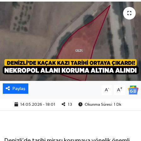
Paylaş
-
+
A
A
14.05.2026 - 18:01
13
Okunma Süresi: 1 Dk
Denizli’de tarihi mirası korumaya yönelik önemli