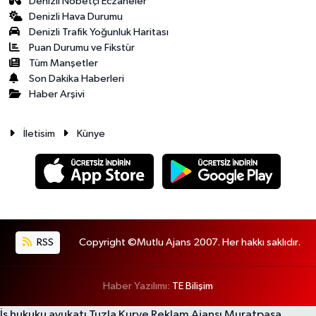
Denizli Nöbetçi Eczaneler
Denizli Hava Durumu
Denizli Trafik Yoğunluk Haritası
Puan Durumu ve Fikstür
Tüm Manşetler
Son Dakika Haberleri
Haber Arşivi
İletisim
Künye
RSS
Copyright ©Mutlu Ajans 2007. Her hakkı saklıdır.
Haber Yazılımı:
TE Bilişim
İş hukuku avukatı
Tuzla Kurye
Reklam Ajansı
Muratpaşa