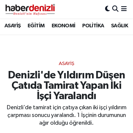
Denizli Nöbetçi Eczaneler
ASAYİŞ
EĞİTİM
EKONOMİ
POLİTİKA
SAĞLIK
Denizli Hava Durumu
Denizli Trafik Yoğunluk Haritası
ASAYİŞ
Puan Durumu ve Fikstür
Denizli'de Yıldırım Düşen
Çatıda Tamirat Yapan İki
Tüm Manşetler
İşçi Yaralandı
Son Dakika Haberleri
Denizli’de tamirat için çatıya çıkan iki işçi yıldırım
Haber Arşivi
çarpması sonucu yaralandı. 1 İşçinin durumunun
ağır olduğu öğrenildi.