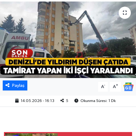
Paylaş
-
+
A
A
14.05.2026 - 16:13
5
Okunma Süresi: 1 Dk