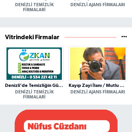
DENIZLI TEMIZLIK
DENIZLI AJANS FIRMALARI
FIRMALARI
Vitrindeki Firmalar
Denizli’de Temizliğin Güvenilir Adresi: Özkan Yerinde Yıkama
Kayıp Zayi İlanı / Mutlu Ajans / Denizli
DENIZLI TEMIZLIK
DENIZLI AJANS FIRMALARI
FIRMALARI