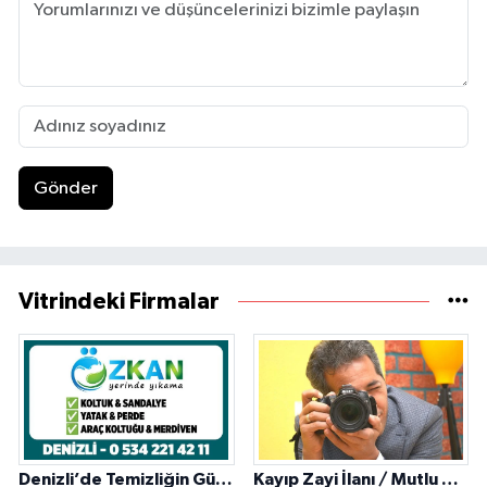
Gönder
Vitrindeki Firmalar
Denizli’de Temizliğin Güvenilir Adresi: Özkan Yerinde Yıkama
Kayıp Zayi İlanı / Mutlu Ajans / Denizli