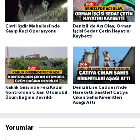
Çivril İğdir Mahallesi’nde
Denizli'de Acı Olay, Orman
Kayıp Keçi Operasyonu
İşçisi Sedat Çetin Hayatını
Kaybetti
Kaklık Girişinde Feci Kaza!
Denizli Lise Caddesi’nde
Kontrolden Çıkan Otomobil
Hareketli Saatler! Çatıya
Üzüm Bağına Devrildi
Çıkan Şahıs Kiremitleri
Aşağı Attı
Yorumlar