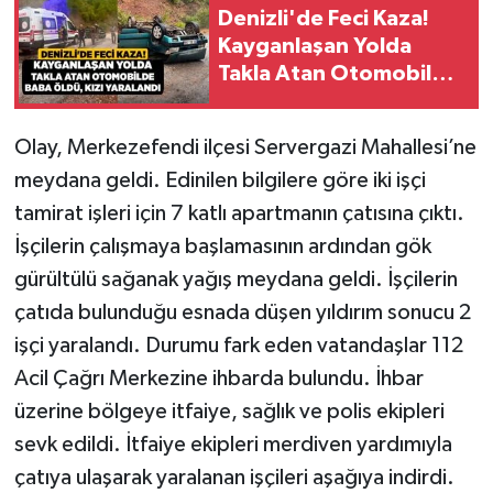
Denizli'de Feci Kaza!
Kayganlaşan Yolda
Takla Atan Otomobilde
Baba Öldü, Kızı
Yaralandı
Olay, Merkezefendi ilçesi Servergazi Mahallesi’ne
meydana geldi. Edinilen bilgilere göre iki işçi
tamirat işleri için 7 katlı apartmanın çatısına çıktı.
İşçilerin çalışmaya başlamasının ardından gök
gürültülü sağanak yağış meydana geldi. İşçilerin
çatıda bulunduğu esnada düşen yıldırım sonucu 2
işçi yaralandı. Durumu fark eden vatandaşlar 112
Acil Çağrı Merkezine ihbarda bulundu. İhbar
üzerine bölgeye itfaiye, sağlık ve polis ekipleri
sevk edildi. İtfaiye ekipleri merdiven yardımıyla
çatıya ulaşarak yaralanan işçileri aşağıya indirdi.