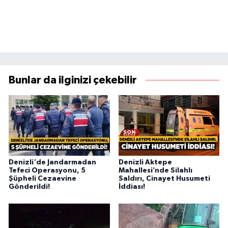
Bunlar da ilginizi çekebilir
Denizli'de Jandarmadan
Denizli Aktepe
Tefeci Operasyonu, 5
Mahallesi’nde Silahlı
Şüpheli Cezaevine
Saldırı, Cinayet Husumeti
Gönderildi!
İddiası!