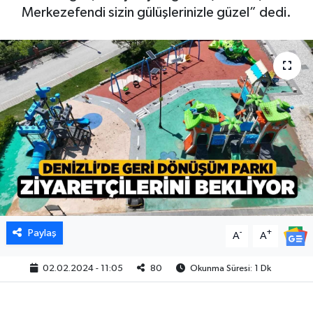
Merkezefendi sizin gülüşlerinizle güzel” dedi.
Paylaş
-
+
A
A
02.02.2024 - 11:05
80
Okunma Süresi: 1 Dk