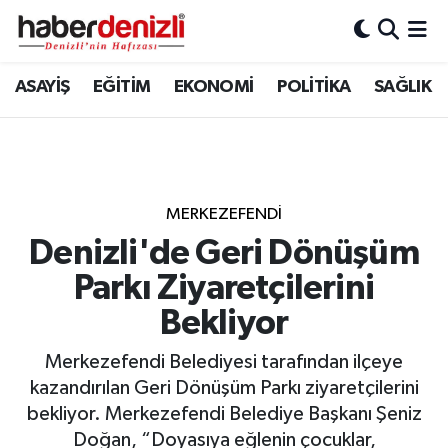
Denizli Nöbetçi Eczaneler
ASAYİŞ
EĞİTİM
EKONOMİ
POLİTİKA
SAĞLIK
Denizli Hava Durumu
Denizli Trafik Yoğunluk Haritası
MERKEZEFENDİ
Puan Durumu ve Fikstür
Denizli'de Geri Dönüşüm
Parkı Ziyaretçilerini
Tüm Manşetler
Bekliyor
Son Dakika Haberleri
Merkezefendi Belediyesi tarafından ilçeye
Haber Arşivi
kazandırılan Geri Dönüşüm Parkı ziyaretçilerini
bekliyor. Merkezefendi Belediye Başkanı Şeniz
Doğan, “Doyasıya eğlenin çocuklar,