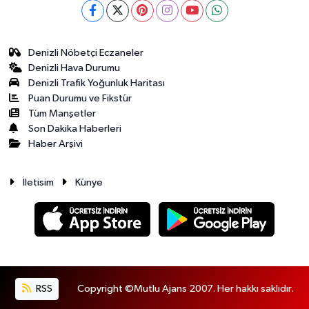
Denizli Nöbetçi Eczaneler
Denizli Hava Durumu
Denizli Trafik Yoğunluk Haritası
Puan Durumu ve Fikstür
Tüm Manşetler
Son Dakika Haberleri
Haber Arşivi
İletisim
Künye
RSS
Copyright ©Mutlu Ajans 2007. Her hakkı saklıdır.