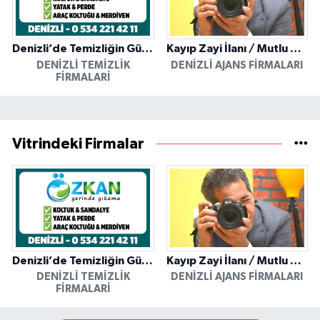
Denizli’de Temizliğin Güvenilir Adresi: Özkan Yerinde Yıkama
Kayıp Zayi İlanı / Mutlu Ajans / Denizli
DENIZLI TEMIZLIK
DENIZLI AJANS FIRMALARI
FIRMALARI
Vitrindeki Firmalar
Denizli’de Temizliğin Güvenilir Adresi: Özkan Yerinde Yıkama
Kayıp Zayi İlanı / Mutlu Ajans / Denizli
DENIZLI TEMIZLIK
DENIZLI AJANS FIRMALARI
FIRMALARI