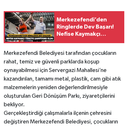
Merkezefendi’den
Ringlerde Dev Başarı!
Nefise Kaymakçı
Türkiye Şampiyonu
Oldu
Merkezefendi Belediyesi tarafından çocukların
rahat, temiz ve güvenli parklarda koşup
oynayabilmesi için Servergazi Mahallesi’ne
kazandırılan, tamamı metal, plastik, cam gibi atık
malzemelerin yeniden değerlendirilmesiyle
oluşturulan Geri Dönüşüm Parkı, ziyaretçilerini
bekliyor.
Gerçekleştirdiği çalışmalarla ilçenin çehresini
değiştiren Merkezefendi Belediyesi, çocukların