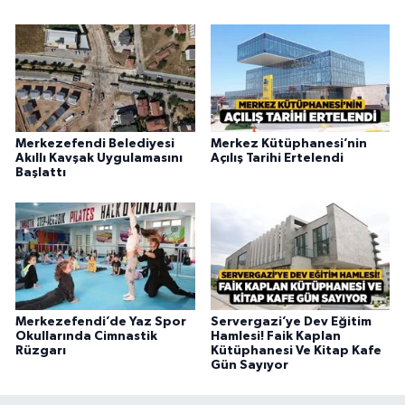
Merkezefendi Belediyesi
Merkez Kütüphanesi’nin
Akıllı Kavşak Uygulamasını
Açılış Tarihi Ertelendi
Başlattı
Merkezefendi’de Yaz Spor
Servergazi’ye Dev Eğitim
Okullarında Cimnastik
Hamlesi! Faik Kaplan
Rüzgarı
Kütüphanesi Ve Kitap Kafe
Gün Sayıyor