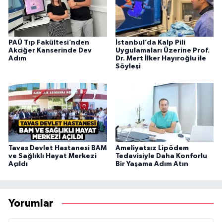
PAÜ Tıp Fakültesi’nden
İstanbul’da Kalp Pili
Akciğer Kanserinde Dev
Uygulamaları Üzerine Prof.
Adım
Dr. Mert İlker Hayıroğlu ile
Söyleşi
Tavas Devlet Hastanesi BAM
Ameliyatsız Lipödem
ve Sağlıklı Hayat Merkezi
Tedavisiyle Daha Konforlu
Açıldı
Bir Yaşama Adım Atın
Yorumlar