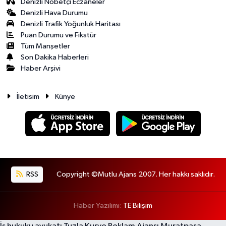
Denizli Nöbetçi Eczaneler
Denizli Hava Durumu
Denizli Trafik Yoğunluk Haritası
Puan Durumu ve Fikstür
Tüm Manşetler
Son Dakika Haberleri
Haber Arşivi
İletisim
Künye
RSS
Copyright ©Mutlu Ajans 2007. Her hakkı saklıdır.
Haber Yazılımı:
TE Bilişim