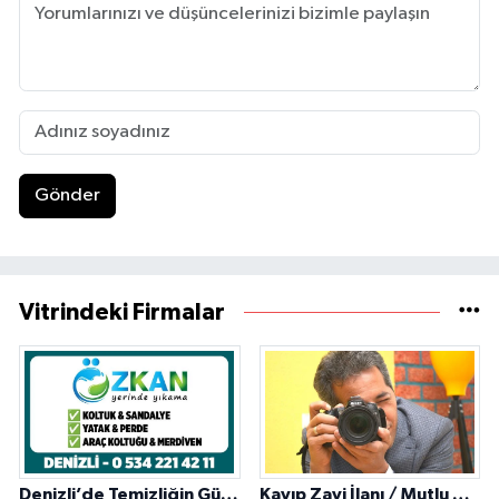
Gönder
Vitrindeki Firmalar
Denizli’de Temizliğin Güvenilir Adresi: Özkan Yerinde Yıkama
Kayıp Zayi İlanı / Mutlu Ajans / Denizli