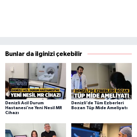
Bunlar da ilginizi çekebilir
Denizli Acil Durum
Denizli’de Tüm Ezberleri
Hastanesi’ne Yeni Nesil MR
Bozan Tüp Mide Ameliyatı
Cihazı