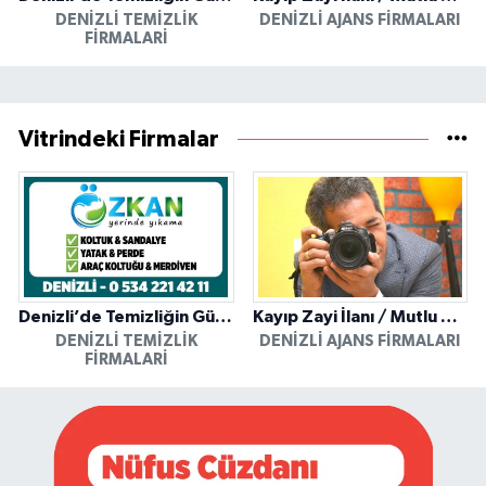
DENIZLI TEMIZLIK
DENIZLI AJANS FIRMALARI
FIRMALARI
Vitrindeki Firmalar
Denizli’de Temizliğin Güvenilir Adresi: Özkan Yerinde Yıkama
Kayıp Zayi İlanı / Mutlu Ajans / Denizli
DENIZLI TEMIZLIK
DENIZLI AJANS FIRMALARI
FIRMALARI