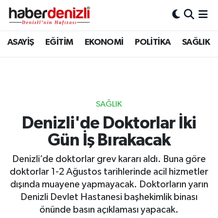
Denizli Nöbetçi Eczaneler
ASAYİŞ
EĞİTİM
EKONOMİ
POLİTİKA
SAĞLIK
Denizli Hava Durumu
Denizli Trafik Yoğunluk Haritası
SAĞLIK
Puan Durumu ve Fikstür
Denizli'de Doktorlar İki
Gün İş Bırakacak
Tüm Manşetler
Denizli’de doktorlar grev kararı aldı. Buna göre
Son Dakika Haberleri
doktorlar 1-2 Ağustos tarihlerinde acil hizmetler
dışında muayene yapmayacak. Doktorların yarın
Haber Arşivi
Denizli Devlet Hastanesi başhekimlik binası
önünde basın açıklaması yapacak.