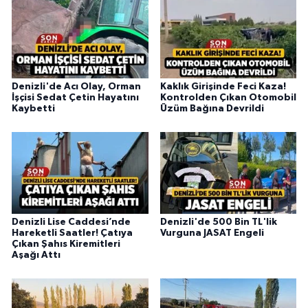
Denizli'de Acı Olay, Orman
Kaklık Girişinde Feci Kaza!
İşçisi Sedat Çetin Hayatını
Kontrolden Çıkan Otomobil
Kaybetti
Üzüm Bağına Devrildi
Denizli Lise Caddesi’nde
Denizli'de 500 Bin TL'lik
Hareketli Saatler! Çatıya
Vurguna JASAT Engeli
Çıkan Şahıs Kiremitleri
Aşağı Attı