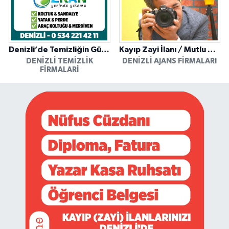
Denizli’de Temizliğin Güvenilir Adresi: Özkan Yerinde Yıkama
Kayıp Zayi İlanı / Mutlu Ajans / Denizli
DENIZLI TEMIZLIK
DENIZLI AJANS FIRMALARI
FIRMALARI