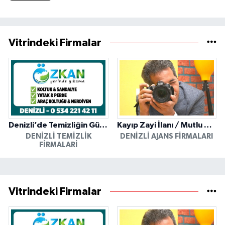
Vitrindeki Firmalar
Denizli’de Temizliğin Güvenilir Adresi: Özkan Yerinde Yıkama
Kayıp Zayi İlanı / Mutlu Ajans / Denizli
DENIZLI TEMIZLIK
DENIZLI AJANS FIRMALARI
FIRMALARI
Vitrindeki Firmalar