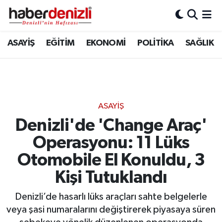
Denizli Nöbetçi Eczaneler
ASAYİŞ
EĞİTİM
EKONOMİ
POLİTİKA
SAĞLIK
Denizli Hava Durumu
Denizli Trafik Yoğunluk Haritası
ASAYİŞ
Puan Durumu ve Fikstür
Denizli'de 'Change Araç'
Operasyonu: 11 Lüks
Tüm Manşetler
Otomobile El Konuldu, 3
Son Dakika Haberleri
Kişi Tutuklandı
Haber Arşivi
Denizli’de hasarlı lüks araçları sahte belgelerle
veya şasi numaralarını değiştirerek piyasaya süren