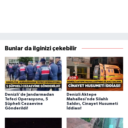
Bunlar da ilginizi çekebilir
Denizli'de Jandarmadan
Denizli Aktepe
Tefeci Operasyonu, 5
Mahallesi’nde Silahlı
Şüpheli Cezaevine
Saldırı, Cinayet Husumeti
Gönderildi!
İddiası!