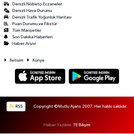
Denizli Nöbetçi Eczaneler
Denizli Hava Durumu
Denizli Trafik Yoğunluk Haritası
Puan Durumu ve Fikstür
Tüm Manşetler
Son Dakika Haberleri
Haber Arşivi
İletisim
Künye
RSS
Copyright ©Mutlu Ajans 2007. Her hakkı saklıdır.
Haber Yazılımı:
TE Bilişim