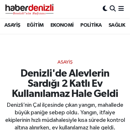
Denizli Nöbetçi Eczaneler
ASAYİŞ
EĞİTİM
EKONOMİ
POLİTİKA
SAĞLIK
Denizli Hava Durumu
Denizli Trafik Yoğunluk Haritası
ASAYİŞ
Puan Durumu ve Fikstür
Denizli'de Alevlerin
Sardığı 2 Katlı Ev
Tüm Manşetler
Kullanılamaz Hale Geldi
Son Dakika Haberleri
Denizli’nin Çal ilçesinde çıkan yangın, mahallede
Haber Arşivi
büyük paniğe sebep oldu. Yangın, itfaiye
ekiplerinin hızlı müdahalesiyle kısa sürede kontrol
altına alınırken, ev kullanılamaz hale geldi.