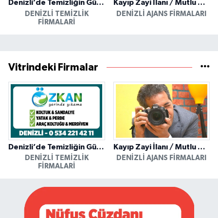
Denizli’de Temizliğin Güvenilir Adresi: Özkan Yerinde Yıkama
Kayıp Zayi İlanı / Mutlu Ajans / Denizli
DENIZLI TEMIZLIK
DENIZLI AJANS FIRMALARI
FIRMALARI
Vitrindeki Firmalar
Denizli’de Temizliğin Güvenilir Adresi: Özkan Yerinde Yıkama
Kayıp Zayi İlanı / Mutlu Ajans / Denizli
DENIZLI TEMIZLIK
DENIZLI AJANS FIRMALARI
FIRMALARI