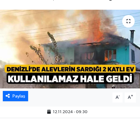
Paylaş
-
+
A
A
12.11.2024 - 09:30