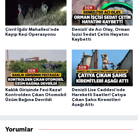
Çivril İğdir Mahallesi’nde
Denizli'de Acı Olay, Orman
Kayıp Keçi Operasyonu
İşçisi Sedat Çetin Hayatını
Kaybetti
Kaklık Girişinde Feci Kaza!
Denizli Lise Caddesi’nde
Kontrolden Çıkan Otomobil
Hareketli Saatler! Çatıya
Üzüm Bağına Devrildi
Çıkan Şahıs Kiremitleri
Aşağı Attı
Yorumlar