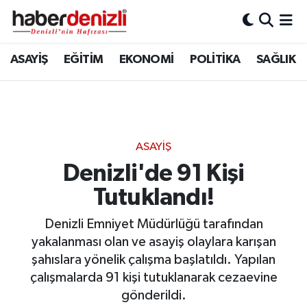
Denizli Nöbetçi Eczaneler
ASAYİŞ
EĞİTİM
EKONOMİ
POLİTİKA
SAĞLIK
Denizli Hava Durumu
Denizli Trafik Yoğunluk Haritası
ASAYİŞ
Puan Durumu ve Fikstür
Denizli'de 91 Kişi
Tutuklandı!
Tüm Manşetler
Denizli Emniyet Müdürlüğü tarafından
Son Dakika Haberleri
yakalanması olan ve asayiş olaylara karışan
şahıslara yönelik çalışma başlatıldı. Yapılan
Haber Arşivi
çalışmalarda 91 kişi tutuklanarak cezaevine
gönderildi.