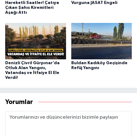
Hareketli Saatler! Çatıya
Vurguna JASAT Engeli
Çıkan Şahıs Kiremitleri
Aşağı Attı
Denizli Çivril Gürpınar’da
Buldan Kadıköy Geçişinde
Otluk Alan Yangını,
Refüj Yangını
Vatandaş ve İtfaiye El Ele
Verdi!
Yorumlar