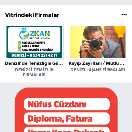
Vitrindeki Firmalar
Denizli’de Temizliğin Güvenilir Adresi: Özkan Yerinde Yıkama
Kayıp Zayi İlanı / Mutlu Ajans / Denizli
DENIZLI TEMIZLIK
DENIZLI AJANS FIRMALARI
FIRMALARI