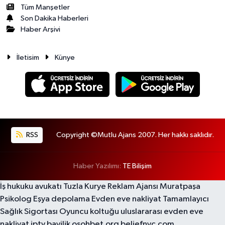
Tüm Manşetler
Son Dakika Haberleri
Haber Arşivi
İletisim
Künye
RSS
Copyright ©Mutlu Ajans 2007. Her hakkı saklıdır.
Haber Yazılımı:
TE Bilişim
İş hukuku avukatı
Tuzla Kurye
Reklam Ajansı
Muratpaşa
Psikolog
Eşya depolama
Evden eve nakliyat
Tamamlayıcı
Sağlık Sigortası
Oyuncu koltuğu
uluslararası evden eve
nakliyat
iptv bayilik
osohbet.org
beliefnyc.com