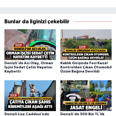
Bunlar da ilginizi çekebilir
Denizli'de Acı Olay, Orman
Kaklık Girişinde Feci Kaza!
İşçisi Sedat Çetin Hayatını
Kontrolden Çıkan Otomobil
Kaybetti
Üzüm Bağına Devrildi
Denizli Lise Caddesi’nde
Denizli'de 500 Bin TL'lik