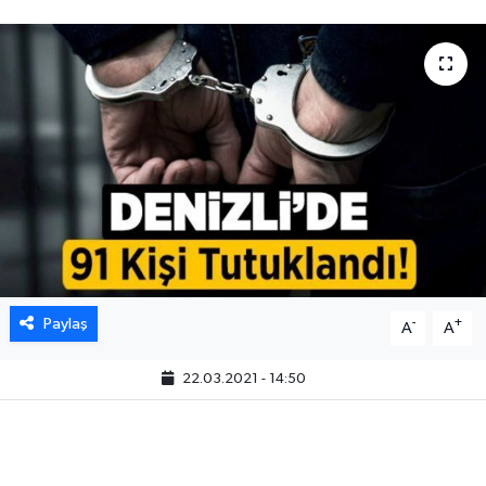
Paylaş
-
+
A
A
22.03.2021 - 14:50