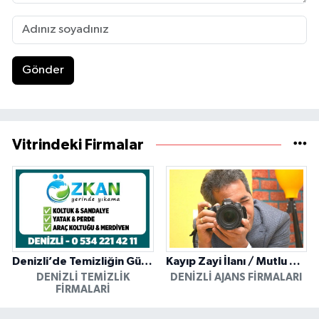
Gönder
Vitrindeki Firmalar
Denizli’de Temizliğin Güvenilir Adresi: Özkan Yerinde Yıkama
Kayıp Zayi İlanı / Mutlu Ajans / Denizli
DENIZLI TEMIZLIK
DENIZLI AJANS FIRMALARI
FIRMALARI