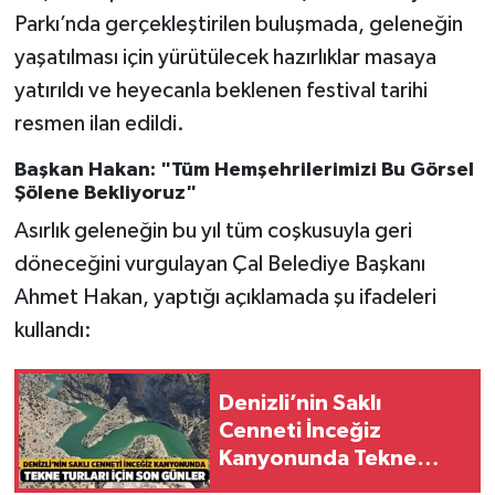
Parkı’nda gerçekleştirilen buluşmada, geleneğin
yaşatılması için yürütülecek hazırlıklar masaya
yatırıldı ve heyecanla beklenen festival tarihi
resmen ilan edildi.
Başkan Hakan: "Tüm Hemşehrilerimizi Bu Görsel
Şölene Bekliyoruz"
Asırlık geleneğin bu yıl tüm coşkusuyla geri
döneceğini vurgulayan Çal Belediye Başkanı
Ahmet Hakan, yaptığı açıklamada şu ifadeleri
kullandı:
Denizli’nin Saklı
Cenneti İnceğiz
Kanyonunda Tekne
Turları İçin Son Günler