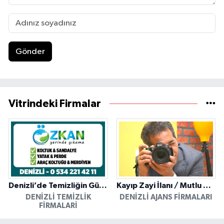
Gönder
Vitrindeki Firmalar
Denizli’de Temizliğin Güvenilir Adresi: Özkan Yerinde Yıkama
Kayıp Zayi İlanı / Mutlu Ajans / Denizli
DENIZLI TEMIZLIK
DENIZLI AJANS FIRMALARI
FIRMALARI