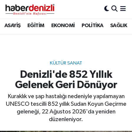
Denizli Nöbetçi Eczaneler
ASAYİŞ
EĞİTİM
EKONOMİ
POLİTİKA
SAĞLIK
Denizli Hava Durumu
Denizli Trafik Yoğunluk Haritası
KÜLTÜR SANAT
Puan Durumu ve Fikstür
Denizli'de 852 Yıllık
Gelenek Geri Dönüyor
Tüm Manşetler
Kuraklık ve şap hastalığı nedeniyle yapılamayan
Son Dakika Haberleri
UNESCO tescilli 852 yıllık Sudan Koyun Geçirme
geleneği, 22 Ağustos 2026'da yeniden
Haber Arşivi
düzenleniyor.