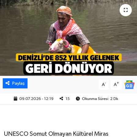
Paylaş
-
+
A
A
09.07.2026 - 12:19
15
Okunma Süresi: 2 Dk
UNESCO Somut Olmayan Kültürel Miras