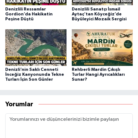
Denizlili Ressamlar
Denizlili Sanatçı İsmail
Gordion’da Hakikatin
Aytaç’tan Köyceğiz’de
Peşine Düştü
Büyüleyici Mozaik Sergisi
Denizli’nin Saklı Cenneti
Rehberli Mardin Çıkışlı
İnceğiz Kanyonunda Tekne
Turlar Hangi Ayrıcalıkları
Turları İçin Son Günler
Sunar?
Yorumlar