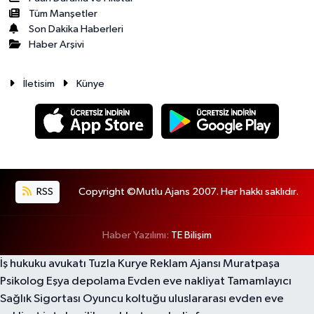
Tüm Manşetler
Son Dakika Haberleri
Haber Arşivi
İletisim
Künye
RSS
Copyright ©Mutlu Ajans 2007. Her hakkı saklıdır.
Haber Yazılımı:
TE Bilişim
İş hukuku avukatı
Tuzla Kurye
Reklam Ajansı
Muratpaşa
Psikolog
Eşya depolama
Evden eve nakliyat
Tamamlayıcı
Sağlık Sigortası
Oyuncu koltuğu
uluslararası evden eve