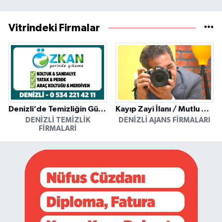
Vitrindeki Firmalar
Denizli’de Temizliğin Güvenilir Adresi: Özkan Yerinde Yıkama
Kayıp Zayi İlanı / Mutlu Ajans / Denizli
DENIZLI TEMIZLIK
DENIZLI AJANS FIRMALARI
FIRMALARI