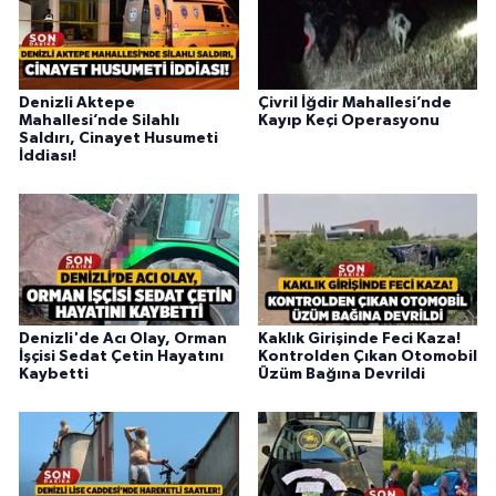
Denizli Aktepe
Çivril İğdir Mahallesi’nde
Mahallesi’nde Silahlı
Kayıp Keçi Operasyonu
Saldırı, Cinayet Husumeti
İddiası!
Denizli'de Acı Olay, Orman
Kaklık Girişinde Feci Kaza!
İşçisi Sedat Çetin Hayatını
Kontrolden Çıkan Otomobil
Kaybetti
Üzüm Bağına Devrildi