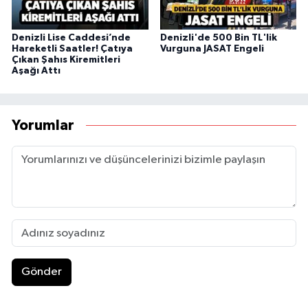
Denizli Lise Caddesi’nde
Denizli'de 500 Bin TL'lik
Hareketli Saatler! Çatıya
Vurguna JASAT Engeli
Çıkan Şahıs Kiremitleri
Aşağı Attı
Yorumlar
Gönder