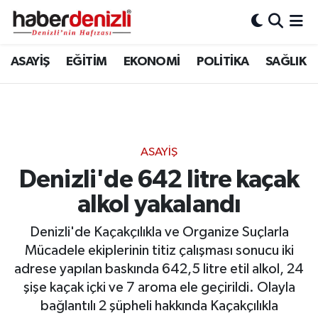
Denizli Nöbetçi Eczaneler
ASAYİŞ
EĞİTİM
EKONOMİ
POLİTİKA
SAĞLIK
Denizli Hava Durumu
Denizli Trafik Yoğunluk Haritası
ASAYİŞ
Puan Durumu ve Fikstür
Denizli'de 642 litre kaçak
alkol yakalandı
Tüm Manşetler
Denizli'de Kaçakçılıkla ve Organize Suçlarla
Son Dakika Haberleri
Mücadele ekiplerinin titiz çalışması sonucu iki
adrese yapılan baskında 642,5 litre etil alkol, 24
Haber Arşivi
şişe kaçak içki ve 7 aroma ele geçirildi. Olayla
bağlantılı 2 şüpheli hakkında Kaçakçılıkla