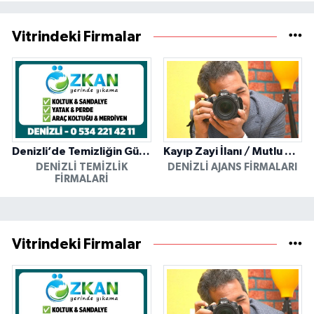
Vitrindeki Firmalar
Denizli’de Temizliğin Güvenilir Adresi: Özkan Yerinde Yıkama
Kayıp Zayi İlanı / Mutlu Ajans / Denizli
DENIZLI TEMIZLIK
DENIZLI AJANS FIRMALARI
FIRMALARI
Vitrindeki Firmalar