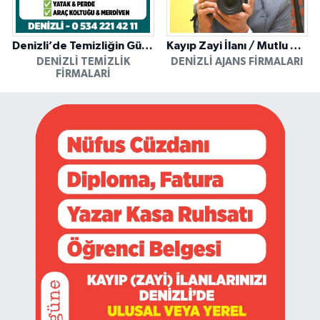
Denizli’de Temizliğin Güvenilir Adresi: Özkan Yerinde Yıkama
Kayıp Zayi İlanı / Mutlu Ajans / Denizli
DENIZLI TEMIZLIK
DENIZLI AJANS FIRMALARI
FIRMALARI