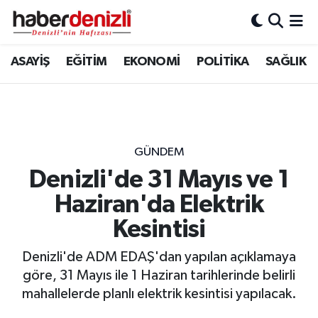
Denizli Nöbetçi Eczaneler
ASAYİŞ
EĞİTİM
EKONOMİ
POLİTİKA
SAĞLIK
Denizli Hava Durumu
Denizli Trafik Yoğunluk Haritası
GÜNDEM
Puan Durumu ve Fikstür
Denizli'de 31 Mayıs ve 1
Haziran'da Elektrik
Tüm Manşetler
Kesintisi
Son Dakika Haberleri
Denizli'de ADM EDAŞ'dan yapılan açıklamaya
Haber Arşivi
göre, 31 Mayıs ile 1 Haziran tarihlerinde belirli
mahallelerde planlı elektrik kesintisi yapılacak.