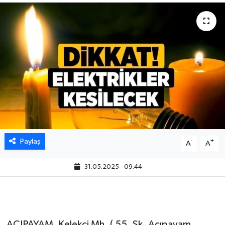
Paylaş
-
+
A
A
31.05.2025 - 09:44
ACIPAYAM, Kelekçi Mh. ( 55. Sk. Acıpayam