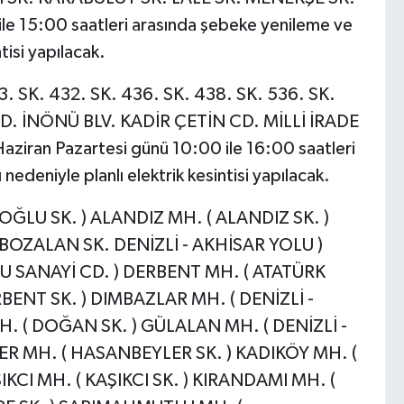
le 15:00 saatleri arasında şebeke yenileme ve
tisi yapılacak.
. SK. 432. SK. 436. SK. 438. SK. 536. SK.
D. İNÖNÜ BLV. KADİR ÇETİN CD. MİLLİ İRADE
iran Pazartesi günü 10:00 ile 16:00 saatleri
edeniyle planlı elektrik kesintisi yapılacak.
LU SK. ) ALANDIZ MH. ( ALANDIZ SK. )
 BOZALAN SK. DENİZLİ - AKHİSAR YOLU )
U SANAYİ CD. ) DERBENT MH. ( ATATÜRK
ENT SK. ) DIMBAZLAR MH. ( DENİZLİ -
 ( DOĞAN SK. ) GÜLALAN MH. ( DENİZLİ -
R MH. ( HASANBEYLER SK. ) KADIKÖY MH. (
IKCI MH. ( KAŞIKCI SK. ) KIRANDAMI MH. (