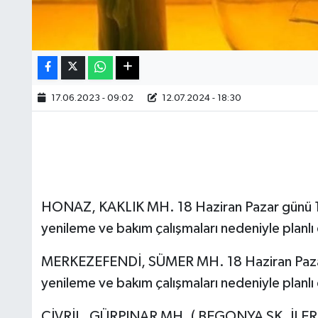
17.06.2023 - 09:02
12.07.2024 - 18:30
HONAZ, KAKLIK MH. 18 Haziran Pazar günü 10
yenileme ve bakım çalışmaları nedeniyle planlı e
MERKEZEFENDİ, SÜMER MH. 18 Haziran Pazar 
yenileme ve bakım çalışmaları nedeniyle planlı e
ÇİVRİL, GÜRPINAR MH. ( BEGONYA SK. İLER