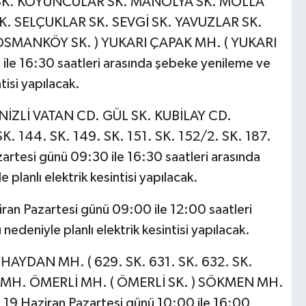
SK. KOYUNCULAR SK. MANOLYA SK. MOLLA
K. SELÇUKLAR SK. SEVGİ SK. YAVUZLAR SK.
 OSMANKÖY SK. ) YUKARI ÇAPAK MH. ( YUKARI
ile 16:30 saatleri arasında şebeke yenileme ve
tisi yapılacak.
NİZLİ VATAN CD. GÜL SK. KUBİLAY CD.
 144. SK. 149. SK. 151. SK. 152/2. SK. 187.
rtesi günü 09:30 ile 16:30 saatleri arasında
planlı elektrik kesintisi yapılacak.
an Pazartesi günü 09:00 ile 12:00 saatleri
edeniyle planlı elektrik kesintisi yapılacak.
HAYDAN MH. ( 629. SK. 631. SK. 632. SK.
 MH. ÖMERLİ MH. ( ÖMERLİ SK. ) SÖKMEN MH.
9 Haziran Pazartesi günü 10:00 ile 16:00