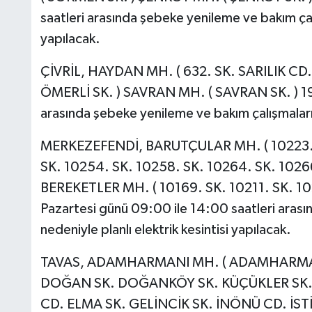
saatleri arasında şebeke yenileme ve bakım çalı
yapılacak.
ÇİVRİL, HAYDAN MH. ( 632. SK. SARILIK CD.
ÖMERLİ SK. ) SAVRAN MH. ( SAVRAN SK. ) 19 H
arasında şebeke yenileme ve bakım çalışmaları n
MERKEZEFENDİ, BARUTÇULAR MH. ( 10223. S
SK. 10254. SK. 10258. SK. 10264. SK. 1026
BEREKETLER MH. ( 10169. SK. 10211. SK. 10
Pazartesi günü 09:00 ile 14:00 saatleri arası
nedeniyle planlı elektrik kesintisi yapılacak.
TAVAS, ADAMHARMANI MH. ( ADAMHARMA
DOĞAN SK. DOĞANKÖY SK. KÜÇÜKLER SK. 
CD. ELMA SK. GELİNCİK SK. İNÖNÜ CD. İST