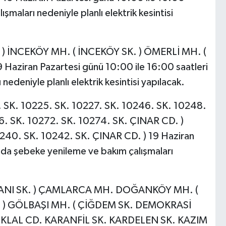
şmaları nedeniyle planlı elektrik kesintisi
 ) İNCEKÖY MH. ( İNCEKÖY SK. ) ÖMERLİ MH. (
aziran Pazartesi günü 10:00 ile 16:00 saatleri
edeniyle planlı elektrik kesintisi yapılacak.
K. 10225. SK. 10227. SK. 10246. SK. 10248.
6. SK. 10272. SK. 10274. SK. ÇINAR CD. )
240. SK. 10242. SK. ÇINAR CD. ) 19 Haziran
nda şebeke yenileme ve bakım çalışmaları
NI SK. ) ÇAMLARCA MH. DOĞANKÖY MH. (
) GÖLBAŞI MH. ( ÇİĞDEM SK. DEMOKRASİ
İKLAL CD. KARANFİL SK. KARDELEN SK. KAZIM