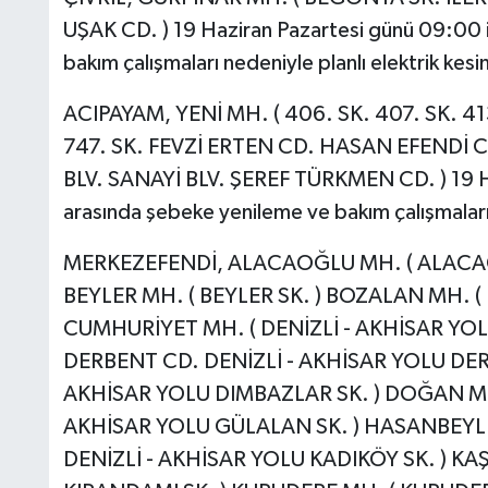
UŞAK CD. ) 19 Haziran Pazartesi günü 09:00 i
bakım çalışmaları nedeniyle planlı elektrik kesin
ACIPAYAM, YENİ MH. ( 406. SK. 407. SK. 413
747. SK. FEVZİ ERTEN CD. HASAN EFENDİ C
BLV. SANAYİ BLV. ŞEREF TÜRKMEN CD. ) 19 Haz
arasında şebeke yenileme ve bakım çalışmaları n
MERKEZEFENDİ, ALACAOĞLU MH. ( ALACAOĞ
BEYLER MH. ( BEYLER SK. ) BOZALAN MH. (
CUMHURİYET MH. ( DENİZLİ - AKHİSAR YOL
DERBENT CD. DENİZLİ - AKHİSAR YOLU DERB
AKHİSAR YOLU DIMBAZLAR SK. ) DOĞAN MH.
AKHİSAR YOLU GÜLALAN SK. ) HASANBEYLE
DENİZLİ - AKHİSAR YOLU KADIKÖY SK. ) KAŞ