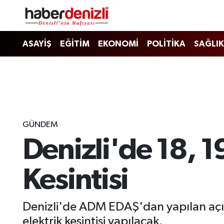
Denizli Nöbetçi Eczaneler
ASAYİŞ
EĞİTİM
EKONOMİ
POLİTİKA
SAĞLIK
Denizli Hava Durumu
Denizli Trafik Yoğunluk Haritası
Puan Durumu ve Fikstür
GÜNDEM
Denizli'de 18, 1
Tüm Manşetler
Son Dakika Haberleri
Kesintisi
Haber Arşivi
Denizli'de ADM EDAŞ'dan yapılan açıkl
elektrik kesintisi yapılacak.