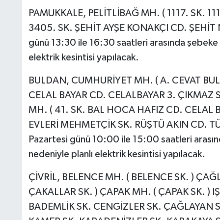
PAMUKKALE, PELİTLİBAĞ MH. ( 1117. SK. 111
3405. SK. ŞEHİT AYŞE KONAKÇI CD. ŞEHİT 
günü 13:30 ile 16:30 saatleri arasında şebeke 
elektrik kesintisi yapılacak.
BULDAN, CUMHURİYET MH. ( A. CEVAT BUL
CELAL BAYAR CD. CELALBAYAR 3. ÇIKMAZ S
MH. ( 41. SK. BAL HOCA HAFIZ CD. CELAL
EVLERİ MEHMETÇİK SK. RÜŞTÜ AKIN CD. TÜRE
Pazartesi günü 10:00 ile 15:00 saatleri arası
nedeniyle planlı elektrik kesintisi yapılacak.
ÇİVRİL, BELENCE MH. ( BELENCE SK. ) ÇAĞ
ÇAKALLAR SK. ) ÇAPAK MH. ( ÇAPAK SK. ) IŞ
BADEMLİK SK. CENGİZLER SK. ÇAĞLAYAN SK.