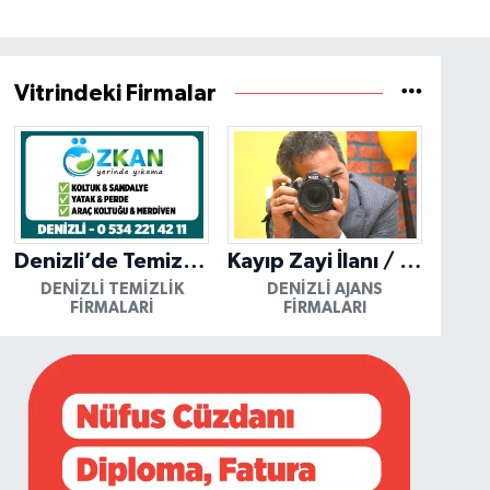
Vitrindeki Firmalar
Denizli’de Temizliğin Güvenilir Adresi: Özkan Yerinde Yıkama
Kayıp Zayi İlanı / Mutlu Ajans / Denizli
DENIZLI TEMIZLIK
DENIZLI AJANS
FIRMALARI
FIRMALARI