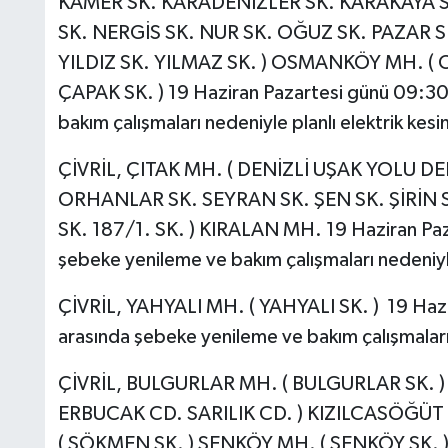
KAMER SK. KARADENİZLER SK. KARAKAYA 
SK. NERGİS SK. NUR SK. OĞUZ SK. PAZAR S
YILDIZ SK. YILMAZ SK. ) OSMANKÖY MH. (
ÇAPAK SK. ) 19 Haziran Pazartesi günü 09:30 
bakım çalışmaları nedeniyle planlı elektrik kesin
ÇİVRİL, ÇITAK MH. ( DENİZLİ UŞAK YOLU DE
ORHANLAR SK. SEYRAN SK. ŞEN SK. ŞİRİN SK.
SK. 187/1. SK. ) KIRALAN MH. 19 Haziran Paza
şebeke yenileme ve bakım çalışmaları nedeniyle 
ÇİVRİL, YAHYALI MH. ( YAHYALI SK. ) 19 Hazir
arasında şebeke yenileme ve bakım çalışmaları n
ÇİVRİL, BULGURLAR MH. ( BULGURLAR SK. ) 
ERBUCAK CD. SARILIK CD. ) KIZILCASÖĞÜT
( SÖKMEN SK. ) ŞENKÖY MH. ( ŞENKÖY SK. ) 1