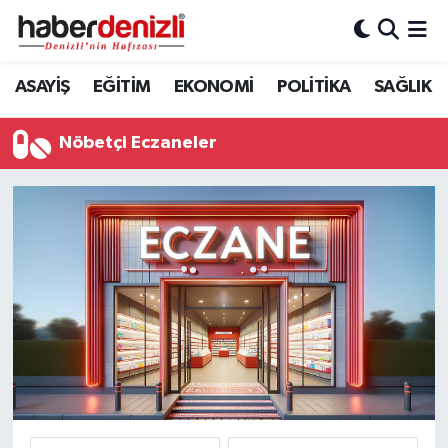
Denizli Nöbetçi Eczaneler
ASAYİŞ
EĞİTİM
EKONOMİ
POLİTİKA
SAĞLIK
Denizli Hava Durumu
Nöbetçi Eczaneler
Denizli Trafik Yoğunluk Haritası
Puan Durumu ve Fikstür
Tüm Manşetler
Son Dakika Haberleri
Haber Arşivi