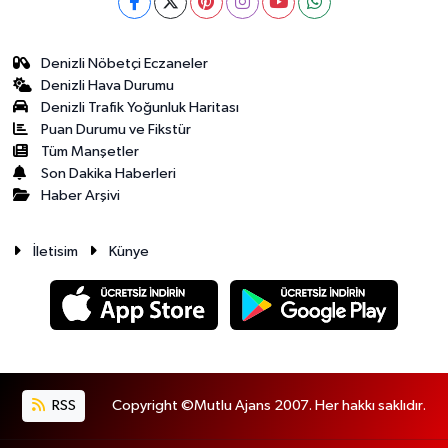
Denizli Nöbetçi Eczaneler
Denizli Hava Durumu
Denizli Trafik Yoğunluk Haritası
Puan Durumu ve Fikstür
Tüm Manşetler
Son Dakika Haberleri
Haber Arşivi
İletisim
Künye
RSS
Copyright ©Mutlu Ajans 2007. Her hakkı saklıdır.