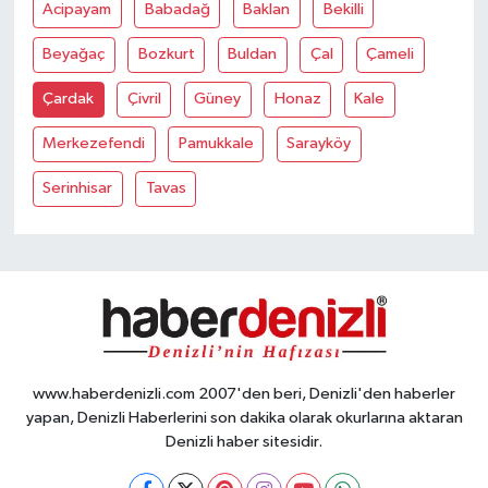
Acipayam
Babadağ
Baklan
Bekilli
Beyağaç
Bozkurt
Buldan
Çal
Çameli
Çardak
Çivril
Güney
Honaz
Kale
Merkezefendi
Pamukkale
Sarayköy
Serinhisar
Tavas
www.haberdenizli.com 2007'den beri, Denizli'den haberler
yapan, Denizli Haberlerini son dakika olarak okurlarına aktaran
Denizli haber sitesidir.