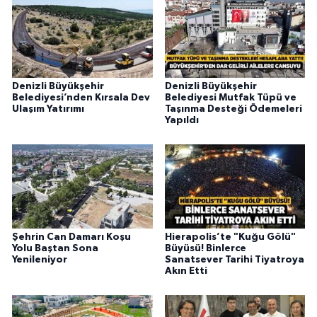
Denizli Büyükşehir
Denizli Büyükşehir
Belediyesi’nden Kırsala Dev
Belediyesi Mutfak Tüpü ve
Ulaşım Yatırımı
Taşınma Desteği Ödemeleri
Yapıldı
Şehrin Can Damarı Koşu
Hierapolis’te "Kuğu Gölü"
Yolu Baştan Sona
Büyüsü! Binlerce
Yenileniyor
Sanatsever Tarihi Tiyatroya
Akın Etti