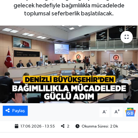
gelecek hedefiyle bağımlılıkla mücadelede
toplumsal seferberlik başlatılacak.
Paylaş
-
+
A
A
17.06.2026 - 13:55
2
Okunma Süresi: 2 Dk