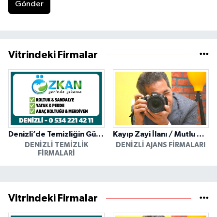
Gönder
Vitrindeki Firmalar
Denizli’de Temizliğin Güvenilir Adresi: Özkan Yerinde Yıkama
Kayıp Zayi İlanı / Mutlu Ajans / Denizli
DENIZLI TEMIZLIK
DENIZLI AJANS FIRMALARI
FIRMALARI
Vitrindeki Firmalar