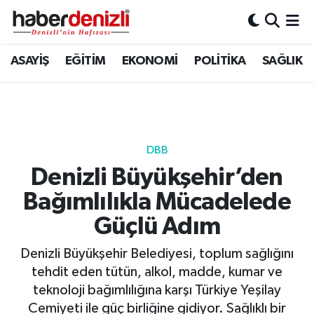
Denizli Nöbetçi Eczaneler
ASAYİŞ
EĞİTİM
EKONOMİ
POLİTİKA
SAĞLIK
Denizli Hava Durumu
Denizli Trafik Yoğunluk Haritası
DBB
Puan Durumu ve Fikstür
Denizli Büyükşehir’den
Bağımlılıkla Mücadelede
Tüm Manşetler
Güçlü Adım
Son Dakika Haberleri
Denizli Büyükşehir Belediyesi, toplum sağlığını
Haber Arşivi
tehdit eden tütün, alkol, madde, kumar ve
teknoloji bağımlılığına karşı Türkiye Yeşilay
Cemiyeti ile güç birliğine gidiyor. Sağlıklı bir