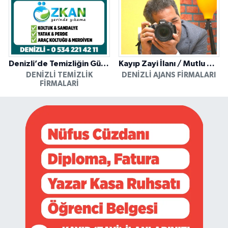
Denizli’de Temizliğin Güvenilir Adresi: Özkan Yerinde Yıkama
Kayıp Zayi İlanı / Mutlu Ajans / Denizli
DENIZLI TEMIZLIK
DENIZLI AJANS FIRMALARI
FIRMALARI