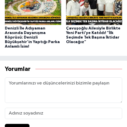
Denizli İle Adıyaman
Çavuşoğlu Ailesiyle Birlikte
Arasında Dayanışma
Yeni Parti’ye Katıldı! "İlk
Köprüsü: Denizli
Seçimde Tek Başına İktidar
Büyükşehir’in Yaptığı Parka
Olacağız"
Anlamlı İsim!
Yorumlar