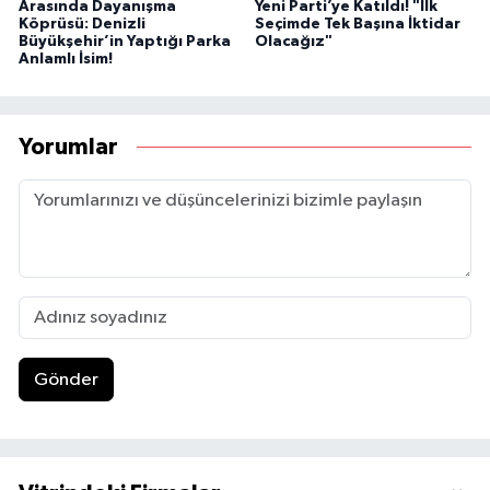
Arasında Dayanışma
Yeni Parti’ye Katıldı! "İlk
Köprüsü: Denizli
Seçimde Tek Başına İktidar
Büyükşehir’in Yaptığı Parka
Olacağız"
Anlamlı İsim!
Yorumlar
Gönder