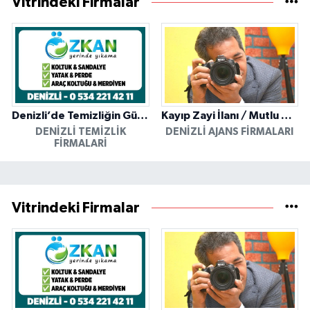
Vitrindeki Firmalar
Denizli’de Temizliğin Güvenilir Adresi: Özkan Yerinde Yıkama
Kayıp Zayi İlanı / Mutlu Ajans / Denizli
DENIZLI TEMIZLIK
DENIZLI AJANS FIRMALARI
FIRMALARI
Vitrindeki Firmalar