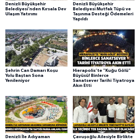
Denizli Büyükşehir
Denizli Büyükşehir
Belediyesi’nden Kırsala Dev
Belediyesi Mutfak Tüpü ve
Ulaşım Yatırımı
Taşınma Desteği Ödemeleri
Yapıldı
Şehrin Can Damarı Koşu
Hierapolis’te "Kuğu Gölü"
Yolu Baştan Sona
Büyüsü! Binlerce
Yenileniyor
Sanatsever Tarihi Tiyatroya
Akın Etti
Denizli İle Adıyaman
Çavuşoğlu Ailesiyle Birlikte