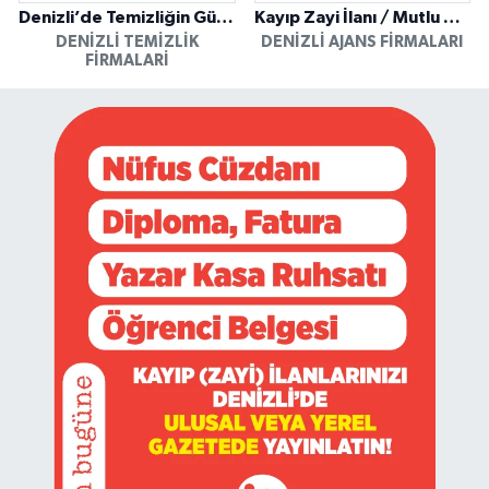
Denizli’de Temizliğin Güvenilir Adresi: Özkan Yerinde Yıkama
Kayıp Zayi İlanı / Mutlu Ajans / Denizli
DENIZLI TEMIZLIK
DENIZLI AJANS FIRMALARI
FIRMALARI