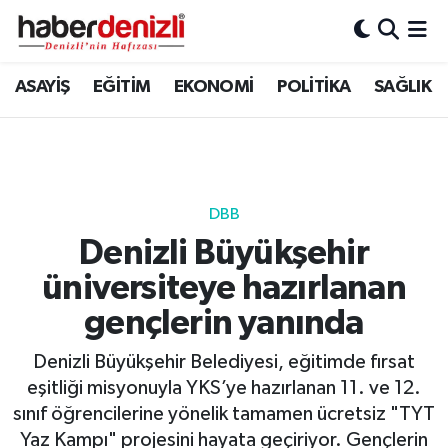
Denizli Nöbetçi Eczaneler
ASAYİŞ
EĞİTİM
EKONOMİ
POLİTİKA
SAĞLIK
Denizli Hava Durumu
Denizli Trafik Yoğunluk Haritası
DBB
Puan Durumu ve Fikstür
Denizli Büyükşehir
üniversiteye hazırlanan
Tüm Manşetler
gençlerin yanında
Son Dakika Haberleri
Denizli Büyükşehir Belediyesi, eğitimde fırsat
Haber Arşivi
eşitliği misyonuyla YKS’ye hazırlanan 11. ve 12.
sınıf öğrencilerine yönelik tamamen ücretsiz "TYT
Yaz Kampı" projesini hayata geçiriyor. Gençlerin