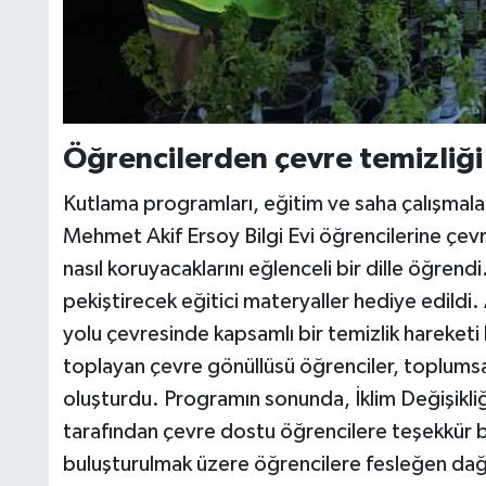
Öğrencilerden çevre temizliği
Kutlama programları, eğitim ve saha çalışmala
Mehmet Akif Ersoy Bilgi Evi öğrencilerine çevre
nasıl koruyacaklarını eğlenceli bir dille öğrend
pekiştirecek eğitici materyaller hediye edildi.
yolu çevresinde kapsamlı bir temizlik hareketi b
toplayan çevre gönüllüsü öğrenciler, toplumsal 
oluşturdu. Programın sonunda, İklim Değişikliğ
tarafından çevre dostu öğrencilere teşekkür b
buluşturulmak üzere öğrencilere fesleğen dağı