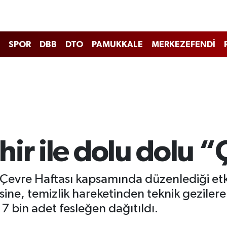
SPOR
DBB
DTO
PAMUKKALE
MERKEZEFENDİ
ir ile dolu dolu “
 Çevre Haftası kapsamında düzenlediği etki
ine, temizlik hareketinden teknik gezilere
7 bin adet fesleğen dağıtıldı.