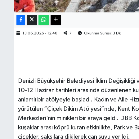
13.06.2026 - 12:46
7
Okunma Süresi: 3 Dk
Denizli Büyükşehir Belediyesi İklim Değişikliği
10-12 Haziran tarihleri arasında düzenlenen ku
anlamlı bir atölyeyle başladı. Kadın ve Aile Hiz
yürütülen “Çiçek Dikim Atölyesi”nde, Kent Kons
Merkezleri’nin minikleri bir araya geldi. DBB 
kuşaklar arası köprü kuran etkinlikte, Park ve 
çiçekler, saksılara dikilerek can suyu verildi.