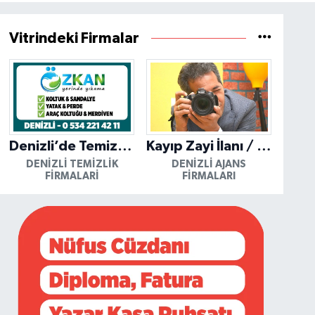
Vitrindeki Firmalar
Denizli’de Temizliğin Güvenilir Adresi: Özkan Yerinde Yıkama
Kayıp Zayi İlanı / Mutlu Ajans / Denizli
DENIZLI TEMIZLIK
DENIZLI AJANS
FIRMALARI
FIRMALARI