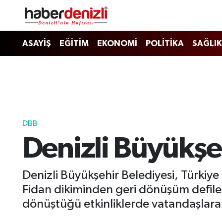
Denizli Nöbetçi Eczaneler
ASAYİŞ
EĞİTİM
EKONOMİ
POLİTİKA
SAĞLIK
Denizli Hava Durumu
Denizli Trafik Yoğunluk Haritası
Puan Durumu ve Fikstür
DBB
Denizli Büyükşeh
Tüm Manşetler
Son Dakika Haberleri
Denizli Büyükşehir Belediyesi, Türkiye
Fidan dikiminden geri dönüşüm defiles
Haber Arşivi
dönüştüğü etkinliklerde vatandaşlara 