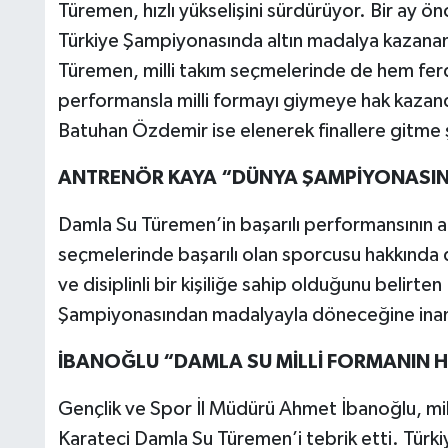
Türemen, hızlı yükselişini sürdürüyor. Bir ay 
Türkiye Şampiyonasında altın madalya kazanan
Türemen, milli takım seçmelerinde de hem fer
performansla milli formayı giymeye hak kazand
Batuhan Özdemir ise elenerek finallere gitme şa
ANTRENÖR KAYA “DÜNYA ŞAMPİYONASI
Damla Su Türemen’in başarılı performansının a
seçmelerinde başarılı olan sporcusu hakkında
ve disiplinli bir kişiliğe sahip olduğunu belir
Şampiyonasından madalyayla döneceğine inand
İBANOĞLU “DAMLA SU MİLLİ FORMANIN H
Gençlik ve Spor İl Müdürü Ahmet İbanoğlu, milli
Karateci Damla Su Türemen’i tebrik etti. Türkiy