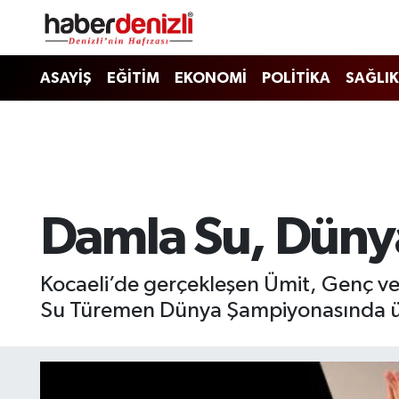
Denizli Nöbetçi Eczaneler
ASAYİŞ
EĞİTİM
EKONOMİ
POLİTİKA
SAĞLIK
Denizli Hava Durumu
Denizli Trafik Yoğunluk Haritası
Puan Durumu ve Fikstür
Damla Su, Dünya
Tüm Manşetler
Kocaeli’de gerçekleşen Ümit, Genç ve
Son Dakika Haberleri
Su Türemen Dünya Şampiyonasında ül
Haber Arşivi