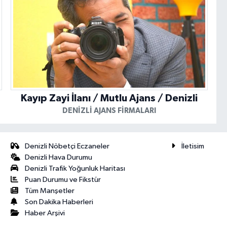
Kayıp Zayi İlanı / Mutlu Ajans / Denizli
DENIZLI AJANS FIRMALARI
Denizli Nöbetçi Eczaneler
İletisim
Denizli Hava Durumu
Denizli Trafik Yoğunluk Haritası
Puan Durumu ve Fikstür
Tüm Manşetler
Son Dakika Haberleri
Haber Arşivi