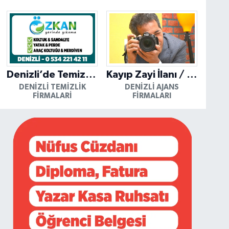
Denizli’de Temizliğin Güvenilir Adresi: Özkan Yerinde Yıkama
Kayıp Zayi İlanı / Mutlu Ajans / Denizli
DENIZLI TEMIZLIK
DENIZLI AJANS
FIRMALARI
FIRMALARI