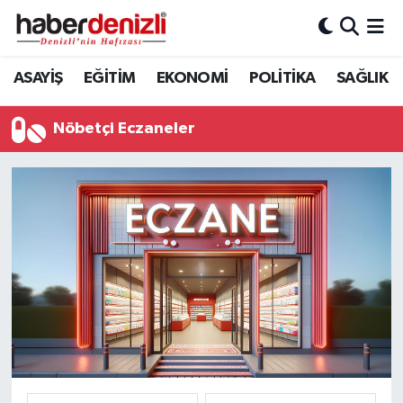
Denizli Nöbetçi Eczaneler
ASAYİŞ
EĞİTİM
EKONOMİ
POLİTİKA
SAĞLIK
Denizli Hava Durumu
Nöbetçi Eczaneler
Denizli Trafik Yoğunluk Haritası
Puan Durumu ve Fikstür
Tüm Manşetler
Son Dakika Haberleri
Haber Arşivi