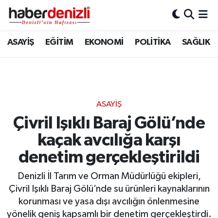
Denizli Nöbetçi Eczaneler
ASAYİŞ
EĞİTİM
EKONOMİ
POLİTİKA
SAĞLIK
Denizli Hava Durumu
Denizli Trafik Yoğunluk Haritası
ASAYİŞ
Puan Durumu ve Fikstür
Çivril Işıklı Baraj Gölü’nde
kaçak avcılığa karşı
Tüm Manşetler
denetim gerçekleştirildi
Son Dakika Haberleri
Denizli İl Tarım ve Orman Müdürlüğü ekipleri,
Haber Arşivi
Çivril Işıklı Baraj Gölü’nde su ürünleri kaynaklarının
korunması ve yasa dışı avcılığın önlenmesine
yönelik geniş kapsamlı bir denetim gerçekleştirdi.