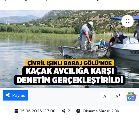
Paylaş
-
+
A
A
15.06.2026 - 17:08
2
Okunma Süresi: 2 Dk