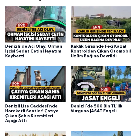
Denizli'de Acı Olay, Orman
Kaklık Girişinde Feci Kaza!
İşçisi Sedat Çetin Hayatını
Kontrolden Çıkan Otomobil
Kaybetti
Üzüm Bağına Devrildi
Denizli Lise Caddesi’nde
Denizli'de 500 Bin TL'lik
Hareketli Saatler! Çatıya
Vurguna JASAT Engeli
Çıkan Şahıs Kiremitleri
Aşağı Attı