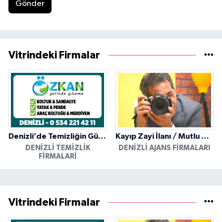
Gönder
Vitrindeki Firmalar
Denizli’de Temizliğin Güvenilir Adresi: Özkan Yerinde Yıkama
Kayıp Zayi İlanı / Mutlu Ajans / Denizli
DENIZLI TEMIZLIK
DENIZLI AJANS FIRMALARI
FIRMALARI
Vitrindeki Firmalar