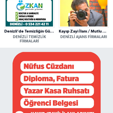
Denizli’de Temizliğin Güvenilir Adresi: Özkan Yerinde Yıkama
Kayıp Zayi İlanı / Mutlu Ajans / Denizli
DENIZLI TEMIZLIK
DENIZLI AJANS FIRMALARI
FIRMALARI