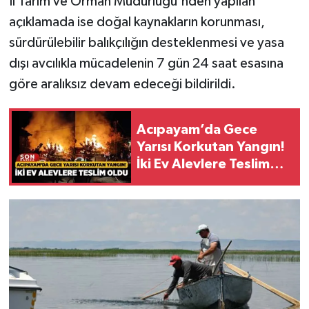
İl Tarım ve Orman Müdürlüğü'nden yapılan
açıklamada ise doğal kaynakların korunması,
sürdürülebilir balıkçılığın desteklenmesi ve yasa
dışı avcılıkla mücadelenin 7 gün 24 saat esasına
göre aralıksız devam edeceği bildirildi.
Acıpayam’da Gece
Yarısı Korkutan Yangın!
İki Ev Alevlere Teslim
Oldu