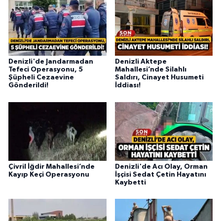
Denizli'de Jandarmadan
Denizli Aktepe
Tefeci Operasyonu, 5
Mahallesi’nde Silahlı
Şüpheli Cezaevine
Saldırı, Cinayet Husumeti
Gönderildi!
İddiası!
Çivril İğdir Mahallesi’nde
Denizli'de Acı Olay, Orman
Kayıp Keçi Operasyonu
İşçisi Sedat Çetin Hayatını
Kaybetti