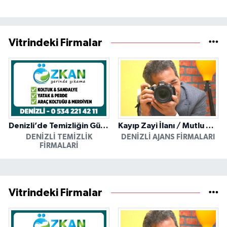
Vitrindeki Firmalar
Denizli’de Temizliğin Güvenilir Adresi: Özkan Yerinde Yıkama
Kayıp Zayi İlanı / Mutlu Ajans / Denizli
DENIZLI TEMIZLIK
DENIZLI AJANS FIRMALARI
FIRMALARI
Vitrindeki Firmalar