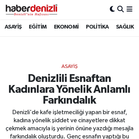
Denizli Nöbetçi Eczaneler
ASAYİŞ
EĞİTİM
EKONOMİ
POLİTİKA
SAĞLIK
Denizli Hava Durumu
Denizli Trafik Yoğunluk Haritası
ASAYİŞ
Puan Durumu ve Fikstür
Denizlili Esnaftan
Kadınlara Yönelik Anlamlı
Tüm Manşetler
Farkındalık
Son Dakika Haberleri
Denizli'de kafe işletmeciliği yapan bir esnaf,
Haber Arşivi
kadına yönelik şiddet ve cinayetlere dikkat
çekmek amacıyla iş yerinin önüne yazdığı mesajla
farkındalık oluşturdu. Genç esnafın yaptığı bu