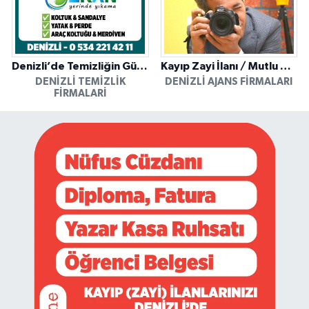
Denizli’de Temizliğin Güvenilir Adresi: Özkan Yerinde Yıkama
Kayıp Zayi İlanı / Mutlu Ajans / Denizli
DENIZLI TEMIZLIK
DENIZLI AJANS FIRMALARI
FIRMALARI