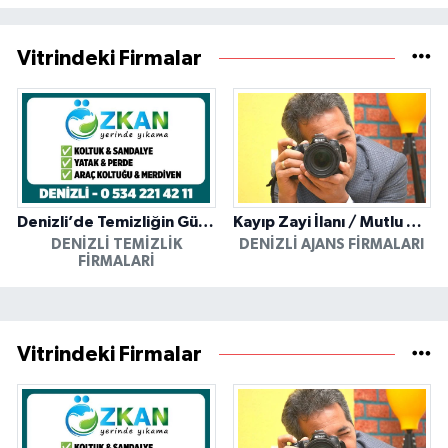
Vitrindeki Firmalar
Denizli’de Temizliğin Güvenilir Adresi: Özkan Yerinde Yıkama
Kayıp Zayi İlanı / Mutlu Ajans / Denizli
DENIZLI TEMIZLIK
DENIZLI AJANS FIRMALARI
FIRMALARI
Vitrindeki Firmalar