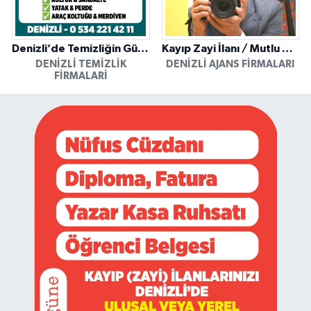
Denizli’de Temizliğin Güvenilir Adresi: Özkan Yerinde Yıkama
Kayıp Zayi İlanı / Mutlu Ajans / Denizli
DENIZLI TEMIZLIK
DENIZLI AJANS FIRMALARI
FIRMALARI