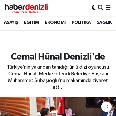
Denizli Nöbetçi Eczaneler
ASAYİŞ
EĞİTİM
EKONOMİ
POLİTİKA
SAĞLIK
Denizli Hava Durumu
Denizli Trafik Yoğunluk Haritası
Cemal Hünal Denizli'de
Puan Durumu ve Fikstür
Türkiye’nin yakından tanıdığı ünlü dizi oyuncusu
Tüm Manşetler
Cemal Hünal, Merkezefendi Belediye Başkanı
Muhammet Subaşıoğlu’nu makamında ziyaret
Son Dakika Haberleri
etti.
Haber Arşivi