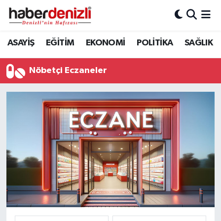
Denizli Nöbetçi Eczaneler
ASAYİŞ
EĞİTİM
EKONOMİ
POLİTİKA
SAĞLIK
Denizli Hava Durumu
Nöbetçi Eczaneler
Denizli Trafik Yoğunluk Haritası
Puan Durumu ve Fikstür
Tüm Manşetler
Son Dakika Haberleri
Haber Arşivi