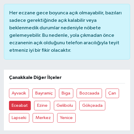
Her eczane gece boyunca açık olmayabilir, bazıları
sadece gerektiğinde açık kalabilir veya
beklenmedik durumlar nedeniyle nöbete
gelemeyebilir. Bu nedenle, yola çıkmadan önce
eczanenin açık olduğunu telefon aracılığıyla teyit
etmeniz iyi bir fikir olacaktır.
Çanakkale Diğer İlçeler
Ayvacik
Bayramiç
Biga
Bozcaada
Çan
Eceabat
Ezine
Gelibolu
Gökçeada
Lapseki
Merkez
Yenice