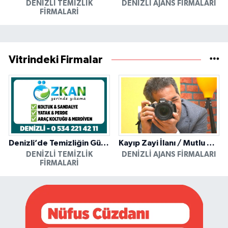
DENIZLI TEMIZLIK
DENIZLI AJANS FIRMALARI
FIRMALARI
Vitrindeki Firmalar
Denizli’de Temizliğin Güvenilir Adresi: Özkan Yerinde Yıkama
Kayıp Zayi İlanı / Mutlu Ajans / Denizli
DENIZLI TEMIZLIK
DENIZLI AJANS FIRMALARI
FIRMALARI