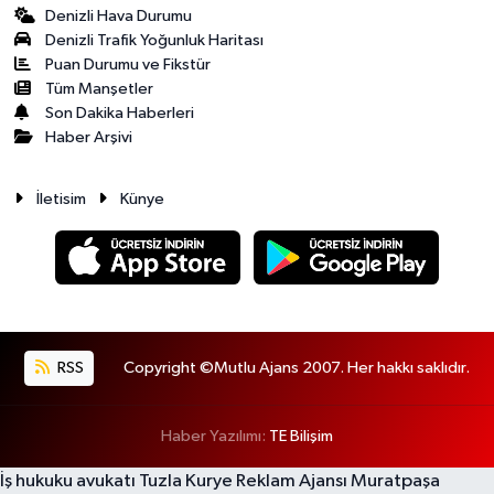
Denizli Hava Durumu
Denizli Trafik Yoğunluk Haritası
Puan Durumu ve Fikstür
Tüm Manşetler
Son Dakika Haberleri
Haber Arşivi
İletisim
Künye
RSS
Copyright ©Mutlu Ajans 2007. Her hakkı saklıdır.
Haber Yazılımı:
TE Bilişim
İş hukuku avukatı
Tuzla Kurye
Reklam Ajansı
Muratpaşa