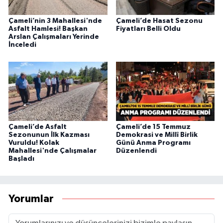
Çameli’nin 3 Mahallesi'nde
Çameli’de Hasat Sezonu
Asfalt Hamlesi! Başkan
Fiyatları Belli Oldu
Arslan Çalışmaları Yerinde
İnceledi
Çameli’de Asfalt
Çameli’de 15 Temmuz
Sezonunun İlk Kazması
Demokrasi ve Millî Birlik
Vuruldu! Kolak
Günü Anma Programı
Mahallesi'nde Çalışmalar
Düzenlendi
Başladı
Yorumlar