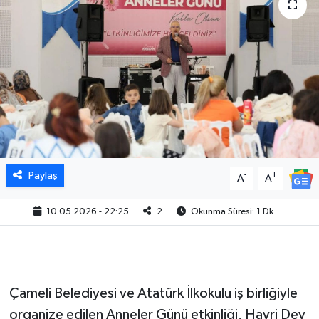
Paylaş
-
+
A
A
10.05.2026 - 22:25
2
Okunma Süresi: 1 Dk
Çameli Belediyesi ve Atatürk İlkokulu iş birliğiyle
organize edilen Anneler Günü etkinliği, Hayri Dev