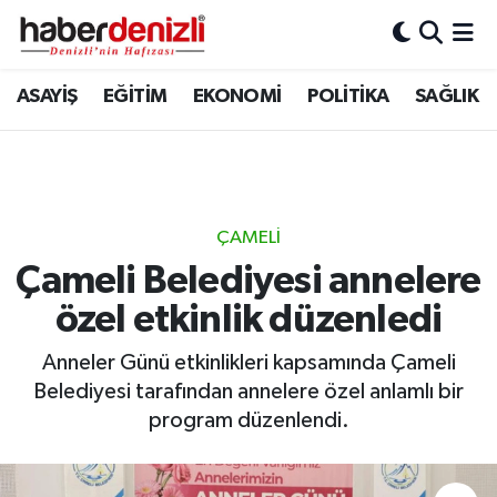
Denizli Nöbetçi Eczaneler
ASAYİŞ
EĞİTİM
EKONOMİ
POLİTİKA
SAĞLIK
Denizli Hava Durumu
Denizli Trafik Yoğunluk Haritası
ÇAMELİ
Puan Durumu ve Fikstür
Çameli Belediyesi annelere
özel etkinlik düzenledi
Tüm Manşetler
Anneler Günü etkinlikleri kapsamında Çameli
Son Dakika Haberleri
Belediyesi tarafından annelere özel anlamlı bir
program düzenlendi.
Haber Arşivi