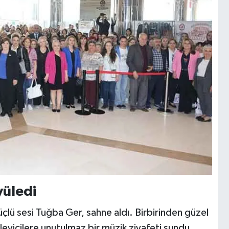
yüledi
üçlü sesi Tuğba Ger, sahne aldı. Birbirinden güzel
inleyicilere unutulmaz bir müzik ziyafeti sundu.