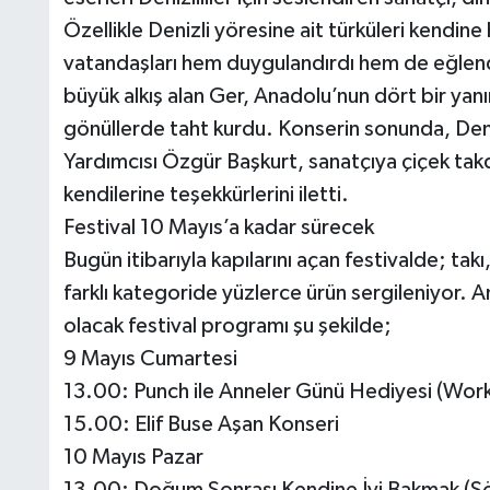
Özellikle Denizli yöresine ait türküleri kendi
vatandaşları hem duygulandırdı hem de eğlend
büyük alkış alan Ger, Anadolu’nun dört bir ya
gönüllerde taht kurdu. Konserin sonunda, Deni
Yardımcısı Özgür Başkurt, sanatçıya çiçek takd
kendilerine teşekkürlerini iletti.
Festival 10 Mayıs’a kadar sürecek
Bugün itibarıyla kapılarını açan festivalde; takı,
farklı kategoride yüzlerce ürün sergileniyor.
olacak festival programı şu şekilde;
9 Mayıs Cumartesi
13.00: Punch ile Anneler Günü Hediyesi (Wor
15.00: Elif Buse Aşan Konseri
10 Mayıs Pazar
13.00: Doğum Sonrası Kendine İyi Bakmak (Sö