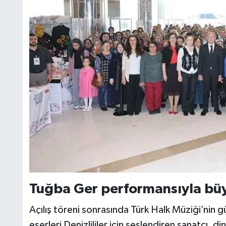
Tuğba Ger performansıyla bü
Açılış töreni sonrasında Türk Halk Müziği’nin g
eserleri Denizlililer için seslendiren sanatçı, d