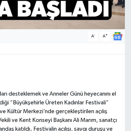
-
+
A
A
nları desteklemek ve Anneler Günü heyecanını el
iği “Büyükşehirle Üreten Kadınlar Festivali”
ve Kültür Merkezi’nde gerçekleştirilen açılış
ekili ve Kent Konseyi Başkanı Ali Marım, sanatçı
daş katıldı. Festivalin açılışı, saygı duruşu ve