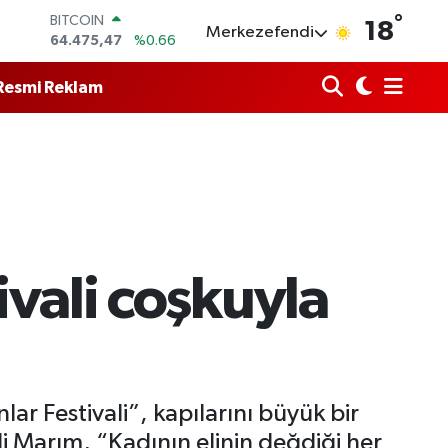
°
DOLAR
18
Merkezefendi
47,5971
%0.05
EURO
55,1336
%0.18
Resmi Reklam
STERLİN
64,2534
%0.22
GRAM ALTIN
6527.85
%0.54
BİST100
13.703
%0
BITCOIN
64.475,47
%0.66
ivali coşkuyla
r Festivali”, kapılarını büyük bir
Ali Marım, “Kadının elinin değdiği her