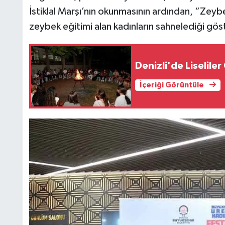
İstiklal Marşı’nın okunmasının ardından, “Zey
zeybek eğitimi alan kadınların sahnelediği göst
Denizli'de Liselile
İçeriği Görüntüle