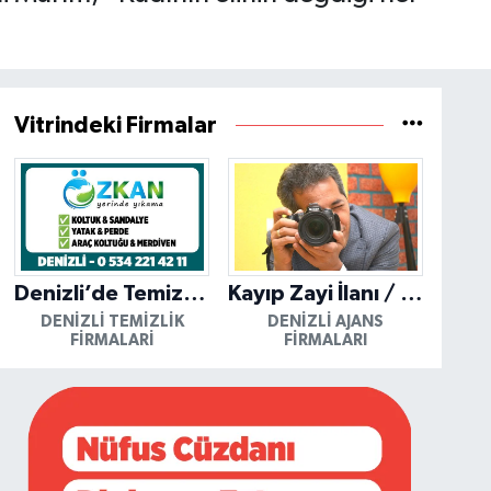
Vitrindeki Firmalar
Denizli’de Temizliğin Güvenilir Adresi: Özkan Yerinde Yıkama
Kayıp Zayi İlanı / Mutlu Ajans / Denizli
DENIZLI TEMIZLIK
DENIZLI AJANS
FIRMALARI
FIRMALARI