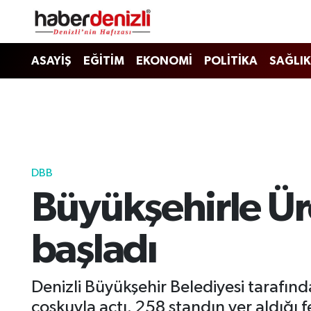
Denizli Nöbetçi Eczaneler
ASAYİŞ
EĞİTİM
EKONOMİ
POLİTİKA
SAĞLIK
Denizli Hava Durumu
Denizli Trafik Yoğunluk Haritası
Puan Durumu ve Fikstür
DBB
Büyükşehirle Üre
Tüm Manşetler
Son Dakika Haberleri
başladı
Haber Arşivi
Denizli Büyükşehir Belediyesi tarafın
coşkuyla açtı. 258 standın yer aldığı f