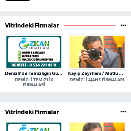
Vitrindeki Firmalar
Denizli’de Temizliğin Güvenilir Adresi: Özkan Yerinde Yıkama
Kayıp Zayi İlanı / Mutlu Ajans / Denizli
DENIZLI TEMIZLIK
DENIZLI AJANS FIRMALARI
FIRMALARI
Vitrindeki Firmalar