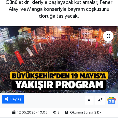
Günü etkinlikleriyle başlayacak kutlamalar, Fener
Alayı ve Manga konseriyle bayram coşkusunu
doruğa taşıyacak.
Paylaş
-
+
A
A
12.05.2026 - 10:05
3
Okunma Süresi: 2 Dk