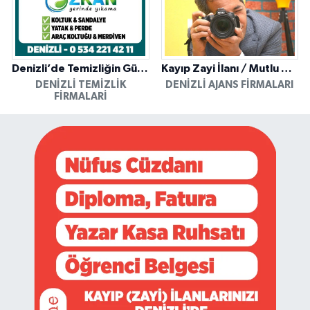
Denizli’de Temizliğin Güvenilir Adresi: Özkan Yerinde Yıkama
Kayıp Zayi İlanı / Mutlu Ajans / Denizli
DENIZLI TEMIZLIK
DENIZLI AJANS FIRMALARI
FIRMALARI