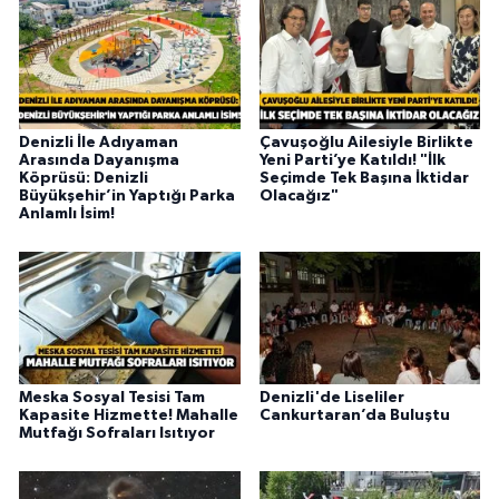
Denizli İle Adıyaman
Çavuşoğlu Ailesiyle Birlikte
Arasında Dayanışma
Yeni Parti’ye Katıldı! "İlk
Köprüsü: Denizli
Seçimde Tek Başına İktidar
Büyükşehir’in Yaptığı Parka
Olacağız"
Anlamlı İsim!
Meska Sosyal Tesisi Tam
Denizli'de Liseliler
Kapasite Hizmette! Mahalle
Cankurtaran’da Buluştu
Mutfağı Sofraları Isıtıyor