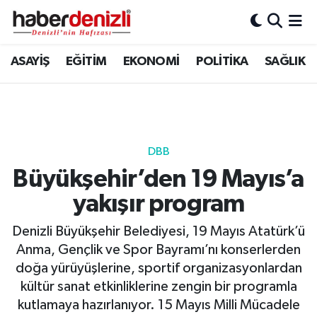
Denizli Nöbetçi Eczaneler
ASAYİŞ
EĞİTİM
EKONOMİ
POLİTİKA
SAĞLIK
Denizli Hava Durumu
Denizli Trafik Yoğunluk Haritası
DBB
Puan Durumu ve Fikstür
Büyükşehir’den 19 Mayıs’a
yakışır program
Tüm Manşetler
Denizli Büyükşehir Belediyesi, 19 Mayıs Atatürk’ü
Son Dakika Haberleri
Anma, Gençlik ve Spor Bayramı’nı konserlerden
doğa yürüyüşlerine, sportif organizasyonlardan
Haber Arşivi
kültür sanat etkinliklerine zengin bir programla
kutlamaya hazırlanıyor. 15 Mayıs Milli Mücadele