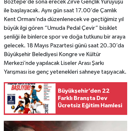
Boztepe’de sona erecek Zirve Gençlik Yürüyüşü
ile başlayacak. Aynı gün saat 17.00’de Çamlık
Kent Ormanı’nda düzenlenecek ve geçtiğimiz yıl
büyük ilgi gören “Umuda Pedal Çevir” bisiklet
şenliği ile binlerce spor ve doğa tutkunu bir araya
gelecek. 18 Mayıs Pazartesi günü saat 20.30’da
Büyükşehir Belediyesi Kongre ve Kültür
Merkezi’nde yapılacak Liseler Arası Şarkı
Yarışması ise genç yetenekleri sahneye taşıyacak.
Büyükşehir’den 22
Farklı Branşta Dev
Ücretsiz Eğitim Hamlesi