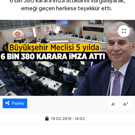
6 bin 380 karara imza attıklarını vurgulayarak,
emeği geçen herkese teşekkür etti.
Paylaş
-
+
A
A
19.02.2019 - 14:02