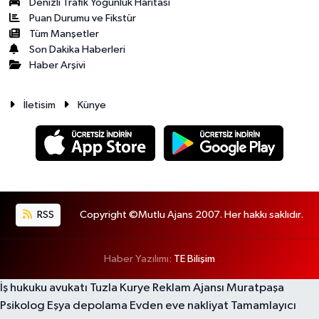
Denizli Trafik Yoğunluk Haritası
Puan Durumu ve Fikstür
Tüm Manşetler
Son Dakika Haberleri
Haber Arşivi
İletisim
Künye
RSS
Copyright ©Mutlu Ajans 2007. Her hakkı saklıdır.
Haber Yazılımı:
TE Bilişim
İş hukuku avukatı
Tuzla Kurye
Reklam Ajansı
Muratpaşa
Psikolog
Eşya depolama
Evden eve nakliyat
Tamamlayıcı