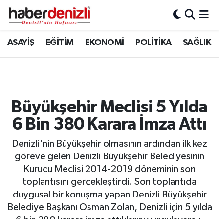
Denizli Nöbetçi Eczaneler
ASAYİŞ
EĞİTİM
EKONOMİ
POLİTİKA
SAĞLIK
Denizli Hava Durumu
Denizli Trafik Yoğunluk Haritası
Büyükşehir Meclisi 5 Yılda
Puan Durumu ve Fikstür
6 Bin 380 Karara İmza Attı
Tüm Manşetler
Denizli'nin Büyükşehir olmasının ardından ilk kez
göreve gelen Denizli Büyükşehir Belediyesinin
Son Dakika Haberleri
Kurucu Meclisi 2014-2019 döneminin son
toplantısını gerçekleştirdi. Son toplantıda
Haber Arşivi
duygusal bir konuşma yapan Denizli Büyükşehir
Belediye Başkanı Osman Zolan, Denizli için 5 yılda