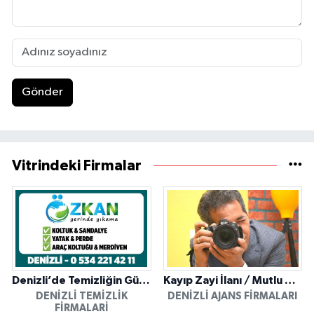
Gönder
Vitrindeki Firmalar
Denizli’de Temizliğin Güvenilir Adresi: Özkan Yerinde Yıkama
Kayıp Zayi İlanı / Mutlu Ajans / Denizli
DENIZLI TEMIZLIK
DENIZLI AJANS FIRMALARI
FIRMALARI