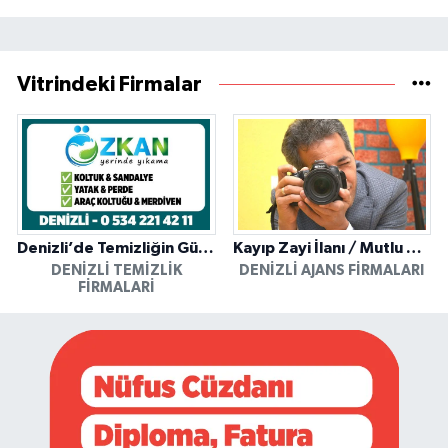
Vitrindeki Firmalar
Denizli’de Temizliğin Güvenilir Adresi: Özkan Yerinde Yıkama
Kayıp Zayi İlanı / Mutlu Ajans / Denizli
DENIZLI TEMIZLIK
DENIZLI AJANS FIRMALARI
FIRMALARI