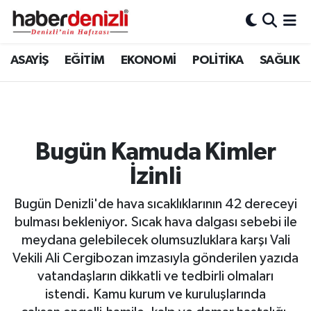
Denizli Nöbetçi Eczaneler
ASAYİŞ
EĞİTİM
EKONOMİ
POLİTİKA
SAĞLIK
Denizli Hava Durumu
Denizli Trafik Yoğunluk Haritası
Bugün Kamuda Kimler
Puan Durumu ve Fikstür
İzinli
Tüm Manşetler
Bugün Denizli'de hava sıcaklıklarının 42 dereceyi
bulması bekleniyor. Sıcak hava dalgası sebebi ile
Son Dakika Haberleri
meydana gelebilecek olumsuzluklara karşı Vali
Vekili Ali Cergibozan imzasıyla gönderilen yazıda
Haber Arşivi
vatandaşların dikkatli ve tedbirli olmaları
istendi. Kamu kurum ve kuruluşlarında