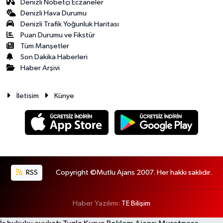
Denizli Nöbetçi Eczaneler
Denizli Hava Durumu
Denizli Trafik Yoğunluk Haritası
Puan Durumu ve Fikstür
Tüm Manşetler
Son Dakika Haberleri
Haber Arşivi
İletisim
Künye
RSS
Copyright ©Mutlu Ajans 2007. Her hakkı saklıdır.
Haber Yazılımı:
TE Bilişim