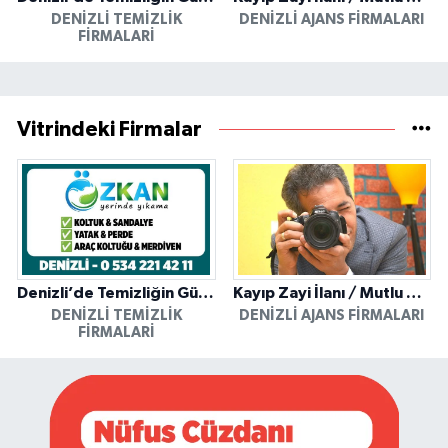
DENIZLI TEMIZLIK
DENIZLI AJANS FIRMALARI
FIRMALARI
Vitrindeki Firmalar
Denizli’de Temizliğin Güvenilir Adresi: Özkan Yerinde Yıkama
Kayıp Zayi İlanı / Mutlu Ajans / Denizli
DENIZLI TEMIZLIK
DENIZLI AJANS FIRMALARI
FIRMALARI