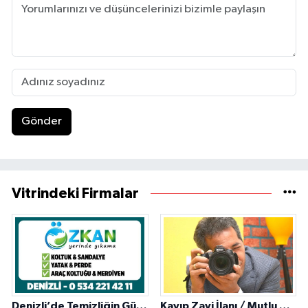
Gönder
Vitrindeki Firmalar
Denizli’de Temizliğin Güvenilir Adresi: Özkan Yerinde Yıkama
Kayıp Zayi İlanı / Mutlu Ajans / Denizli