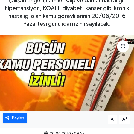
çalışan engelli,hamile, kalp ve damar hastalığı,
hipertansiyon, KOAH, diyabet, kanser gibi kronik
hastalığı olan kamu görevlilerinin 20/06/2016
Pazartesi günü idari izinli sayılacak.
Paylaş
-
+
A
A
20.06.2016 - 09:57