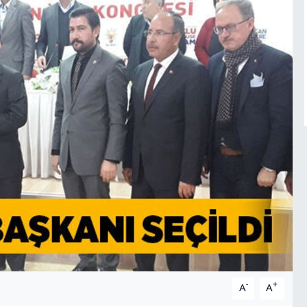
-
+
A
A