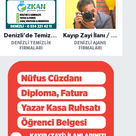
Denizli’de Temizliğin Güvenilir Adresi: Özkan Yerinde Yıkama
Kayıp Zayi İlanı / Mutlu Ajans / Denizli
DENIZLI TEMIZLIK
DENIZLI AJANS
FIRMALARI
FIRMALARI