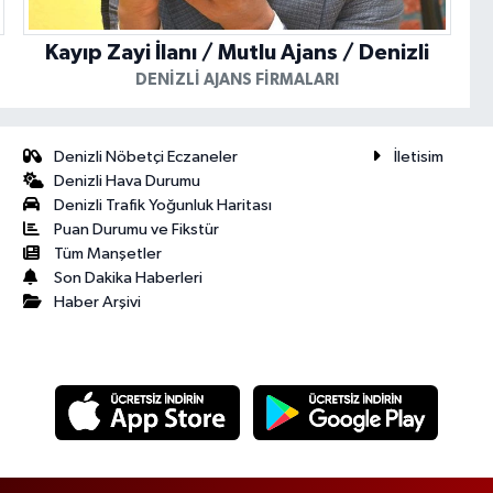
Kayıp Zayi İlanı / Mutlu Ajans / Denizli
DENIZLI AJANS FIRMALARI
Denizli Nöbetçi Eczaneler
İletisim
Denizli Hava Durumu
Denizli Trafik Yoğunluk Haritası
Puan Durumu ve Fikstür
Tüm Manşetler
Son Dakika Haberleri
Haber Arşivi