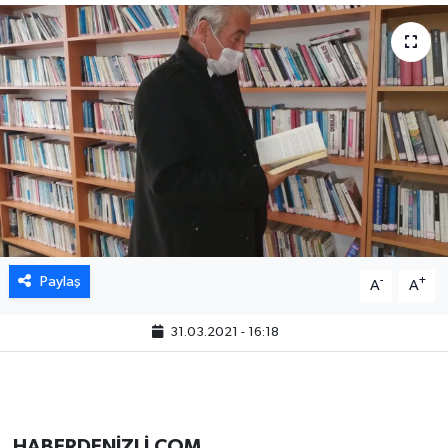
Paylaş
-
+
A
A
31.03.2021 - 16:18
HABERDENİZLİ.COM