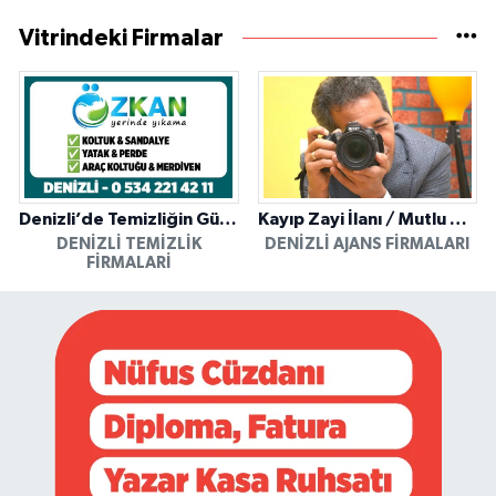
Vitrindeki Firmalar
Denizli’de Temizliğin Güvenilir Adresi: Özkan Yerinde Yıkama
Kayıp Zayi İlanı / Mutlu Ajans / Denizli
DENIZLI TEMIZLIK
DENIZLI AJANS FIRMALARI
FIRMALARI