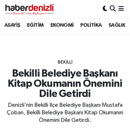
Denizli Nöbetçi Eczaneler
ASAYİŞ
EĞİTİM
EKONOMİ
POLİTİKA
SAĞLIK
Denizli Hava Durumu
Denizli Trafik Yoğunluk Haritası
BEKİLLİ
Puan Durumu ve Fikstür
Bekilli Belediye Başkanı
Kitap Okumanın Önemini
Tüm Manşetler
Dile Getirdi
Son Dakika Haberleri
Denizli'nin Bekilli İlçe Belediye Başkanı Mustafa
Haber Arşivi
Çoban, Bekilli Belediye Başkanı Kitap Okumanın
Önemini Dile Getirdi.