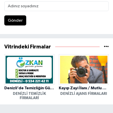
Gönder
Vitrindeki Firmalar
Denizli’de Temizliğin Güvenilir Adresi: Özkan Yerinde Yıkama
Kayıp Zayi İlanı / Mutlu Ajans / Denizli
DENIZLI TEMIZLIK
DENIZLI AJANS FIRMALARI
FIRMALARI