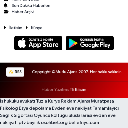
Son Dakika Haberleri
Haber Arşivi
İletisim
Künye
RSS
Copyright ©Mutlu Ajans 2007. Her hakkı saklıdır.
Haber Yazılımı:
TE Bilişim
İş hukuku avukatı
Tuzla Kurye
Reklam Ajansı
Muratpaşa
Psikolog
Eşya depolama
Evden eve nakliyat
Tamamlayıcı
Sağlık Sigortası
Oyuncu koltuğu
uluslararası evden eve
nakliyat
iptv bayilik
osohbet.org
beliefnyc.com