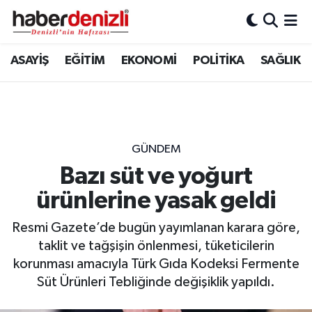
Denizli Nöbetçi Eczaneler
ASAYİŞ
EĞİTİM
EKONOMİ
POLİTİKA
SAĞLIK
Denizli Hava Durumu
Denizli Trafik Yoğunluk Haritası
GÜNDEM
Puan Durumu ve Fikstür
Bazı süt ve yoğurt
ürünlerine yasak geldi
Tüm Manşetler
Resmi Gazete’de bugün yayımlanan karara göre,
Son Dakika Haberleri
taklit ve tağşişin önlenmesi, tüketicilerin
korunması amacıyla Türk Gıda Kodeksi Fermente
Haber Arşivi
Süt Ürünleri Tebliğinde değişiklik yapıldı.