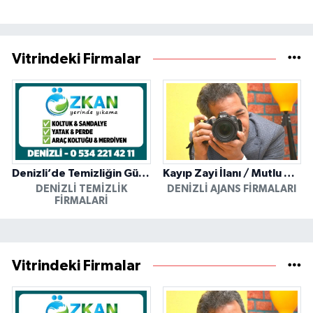
Vitrindeki Firmalar
Denizli’de Temizliğin Güvenilir Adresi: Özkan Yerinde Yıkama
Kayıp Zayi İlanı / Mutlu Ajans / Denizli
DENIZLI TEMIZLIK
DENIZLI AJANS FIRMALARI
FIRMALARI
Vitrindeki Firmalar