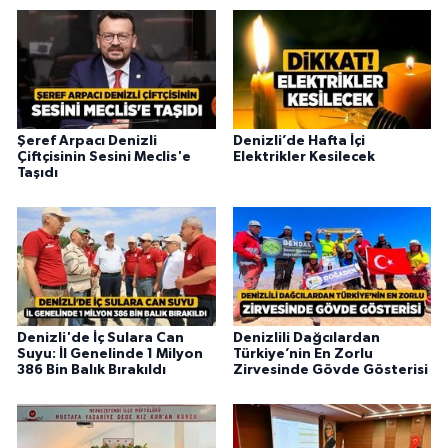
Şeref Arpacı Denizli
Denizli’de Hafta İçi
Çiftçisinin Sesini Meclis'e
Elektrikler Kesilecek
Taşıdı
Denizli'de İç Sulara Can
Denizlili Dağcılardan
Suyu: İl Genelinde 1 Milyon
Türkiye’nin En Zorlu
386 Bin Balık Bırakıldı
Zirvesinde Gövde Gösterisi