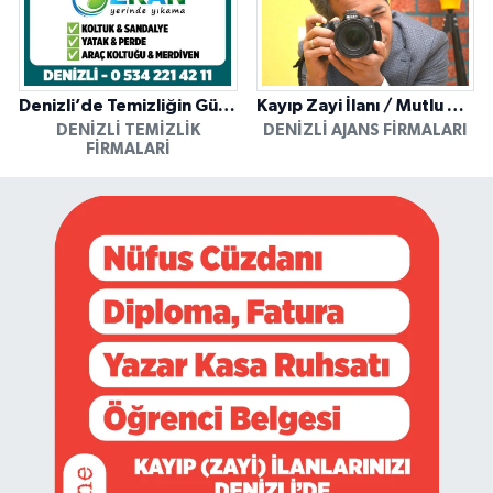
Denizli’de Temizliğin Güvenilir Adresi: Özkan Yerinde Yıkama
Kayıp Zayi İlanı / Mutlu Ajans / Denizli
DENIZLI TEMIZLIK
DENIZLI AJANS FIRMALARI
FIRMALARI