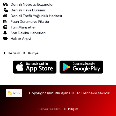
Denizli Nöbetçi Eczaneler
Denizli Hava Durumu
Denizli Trafik Yoğunluk Haritası
Puan Durumu ve Fikstür
Tüm Manşetler
Son Dakika Haberleri
Haber Arşivi
İletisim
Künye
RSS
Copyright ©Mutlu Ajans 2007. Her hakkı saklıdır.
Haber Yazılımı:
TE Bilişim