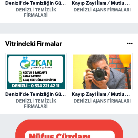
Denizli’de Temizliğin Güvenilir Adresi: Özkan Yerinde Yıkama
Kayıp Zayi İlanı / Mutlu Ajans / Denizli
DENIZLI TEMIZLIK
DENIZLI AJANS FIRMALARI
FIRMALARI
Vitrindeki Firmalar
Denizli’de Temizliğin Güvenilir Adresi: Özkan Yerinde Yıkama
Kayıp Zayi İlanı / Mutlu Ajans / Denizli
DENIZLI TEMIZLIK
DENIZLI AJANS FIRMALARI
FIRMALARI