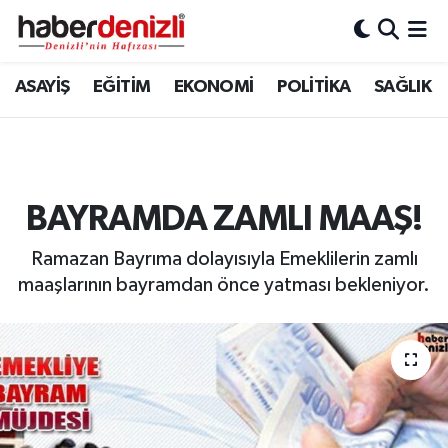
Denizli Nöbetçi Eczaneler
ASAYİŞ
EĞİTİM
EKONOMİ
POLİTİKA
SAĞLIK
Denizli Hava Durumu
Denizli Trafik Yoğunluk Haritası
BAYRAMDA ZAMLI MAAŞ!
Puan Durumu ve Fikstür
Ramazan Bayrıma dolayısıyla Emeklilerin zamlı
Tüm Manşetler
maaşlarının bayramdan önce yatması bekleniyor.
Son Dakika Haberleri
Haber Arşivi