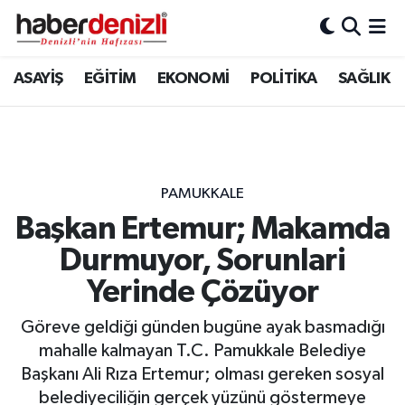
Denizli Nöbetçi Eczaneler
ASAYİŞ
EĞİTİM
EKONOMİ
POLİTİKA
SAĞLIK
Denizli Hava Durumu
Denizli Trafik Yoğunluk Haritası
PAMUKKALE
Puan Durumu ve Fikstür
Başkan Ertemur; Makamda
Durmuyor, Sorunlari
Tüm Manşetler
Yerinde Çözüyor
Son Dakika Haberleri
Göreve geldiği günden bugüne ayak basmadığı
Haber Arşivi
mahalle kalmayan T.C. Pamukkale Belediye
Başkanı Ali Rıza Ertemur; olması gereken sosyal
belediyeciliğin gerçek yüzünü göstermeye