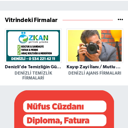
Vitrindeki Firmalar
Denizli’de Temizliğin Güvenilir Adresi: Özkan Yerinde Yıkama
Kayıp Zayi İlanı / Mutlu Ajans / Denizli
DENIZLI TEMIZLIK
DENIZLI AJANS FIRMALARI
FIRMALARI