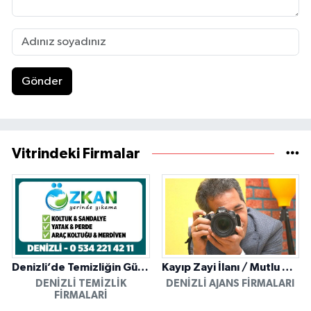
Gönder
Vitrindeki Firmalar
Denizli’de Temizliğin Güvenilir Adresi: Özkan Yerinde Yıkama
Kayıp Zayi İlanı / Mutlu Ajans / Denizli
DENIZLI TEMIZLIK
DENIZLI AJANS FIRMALARI
FIRMALARI