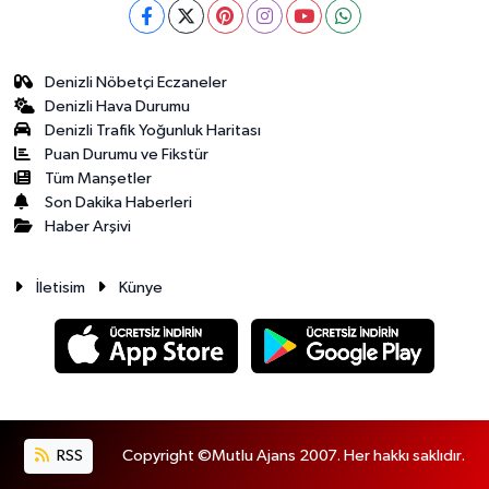
Denizli Nöbetçi Eczaneler
Denizli Hava Durumu
Denizli Trafik Yoğunluk Haritası
Puan Durumu ve Fikstür
Tüm Manşetler
Son Dakika Haberleri
Haber Arşivi
İletisim
Künye
RSS
Copyright ©Mutlu Ajans 2007. Her hakkı saklıdır.