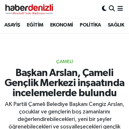
Denizli Nöbetçi Eczaneler
ASAYİŞ
EĞİTİM
EKONOMİ
POLİTİKA
SAĞLIK
Denizli Hava Durumu
Denizli Trafik Yoğunluk Haritası
ÇAMELİ
Puan Durumu ve Fikstür
Başkan Arslan, Çameli
Gençlik Merkezi inşaatında
Tüm Manşetler
incelemelerde bulundu
Son Dakika Haberleri
AK Partili Çameli Belediye Başkanı Cengiz Arslan,
Haber Arşivi
çocuklar ve gençlerin boş zamanlarını
değerlendirebilecekleri, yeni bir şeyler
öğrenebilecekleri ve sosyalleşecekleri gençlik