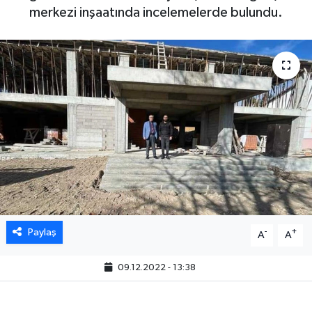
merkezi inşaatında incelemelerde bulundu.
Paylaş
-
+
A
A
09.12.2022 - 13:38