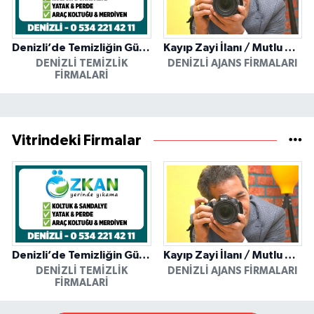
Denizli’de Temizliğin Güvenilir Adresi: Özkan Yerinde Yıkama
Kayıp Zayi İlanı / Mutlu Ajans / Denizli
DENIZLI TEMIZLIK
DENIZLI AJANS FIRMALARI
FIRMALARI
Vitrindeki Firmalar
Denizli’de Temizliğin Güvenilir Adresi: Özkan Yerinde Yıkama
Kayıp Zayi İlanı / Mutlu Ajans / Denizli
DENIZLI TEMIZLIK
DENIZLI AJANS FIRMALARI
FIRMALARI