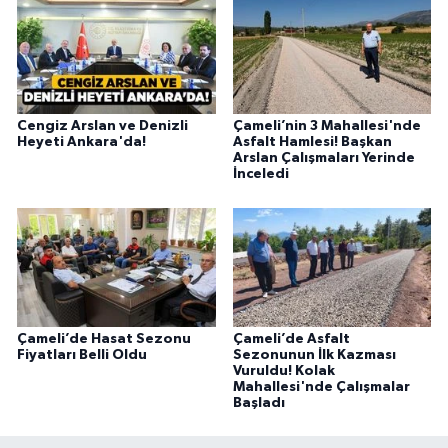
Cengiz Arslan ve Denizli
Çameli’nin 3 Mahallesi'nde
Heyeti Ankara'da!
Asfalt Hamlesi! Başkan
Arslan Çalışmaları Yerinde
İnceledi
Çameli’de Hasat Sezonu
Çameli’de Asfalt
Fiyatları Belli Oldu
Sezonunun İlk Kazması
Vuruldu! Kolak
Mahallesi'nde Çalışmalar
Başladı