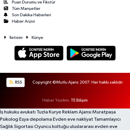
Puan Durumu ve Fikstür
Tüm Manşetler
Son Dakika Haberleri
Haber Arşivi
İletisim
Künye
RSS
Copyright ©Mutlu Ajans 2007. Her hakkı saklıdır.
Haber Yazılımı:
TE Bilişim
İş hukuku avukatı
Tuzla Kurye
Reklam Ajansı
Muratpaşa
Psikolog
Eşya depolama
Evden eve nakliyat
Tamamlayıcı
Sağlık Sigortası
Oyuncu koltuğu
uluslararası evden eve