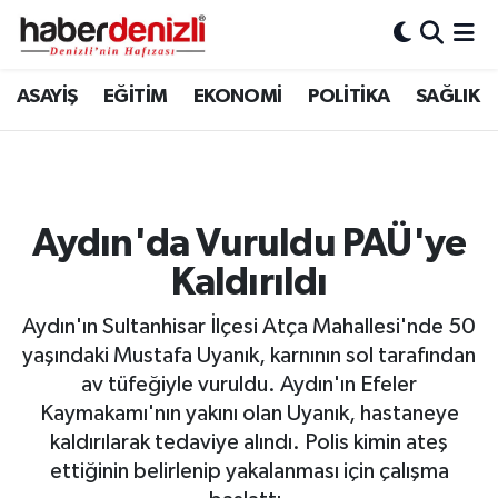
Denizli Nöbetçi Eczaneler
ASAYİŞ
EĞİTİM
EKONOMİ
POLİTİKA
SAĞLIK
Denizli Hava Durumu
Denizli Trafik Yoğunluk Haritası
Aydın'da Vuruldu PAÜ'ye
Puan Durumu ve Fikstür
Kaldırıldı
Tüm Manşetler
Aydın'ın Sultanhisar İlçesi Atça Mahallesi'nde 50
yaşındaki Mustafa Uyanık, karnının sol tarafından
Son Dakika Haberleri
av tüfeğiyle vuruldu. Aydın'ın Efeler
Kaymakamı'nın yakını olan Uyanık, hastaneye
Haber Arşivi
kaldırılarak tedaviye alındı. Polis kimin ateş
ettiğinin belirlenip yakalanması için çalışma