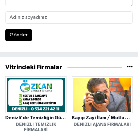
Gönder
Vitrindeki Firmalar
Denizli’de Temizliğin Güvenilir Adresi: Özkan Yerinde Yıkama
Kayıp Zayi İlanı / Mutlu Ajans / Denizli
DENIZLI TEMIZLIK
DENIZLI AJANS FIRMALARI
FIRMALARI