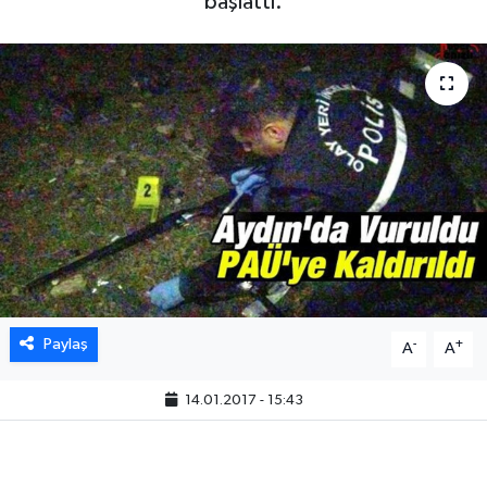
başlattı.
Paylaş
-
+
A
A
14.01.2017 - 15:43