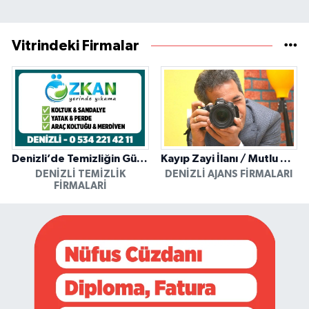
Vitrindeki Firmalar
Denizli’de Temizliğin Güvenilir Adresi: Özkan Yerinde Yıkama
Kayıp Zayi İlanı / Mutlu Ajans / Denizli
DENIZLI TEMIZLIK
DENIZLI AJANS FIRMALARI
FIRMALARI